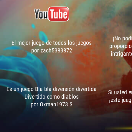
¡No podí
El mejor juego de todos los juegos
proporcio
por zach5383872
intrigant
Es un juego Bla bla diversión divertida
Si usted 
Divertido como diablos
¡este jueg
por Oxman1973 $