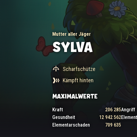
Mutter aller Jäger
SYLVA
Scharfschütze
Kämpft hinten
MAXIMALWERTE
Kraft
206 285
Angriff
Gesundheit
12 942 562
Elemen
Elementarschaden
709 635