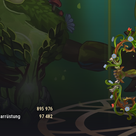
895 976
tarrüstung
97 482