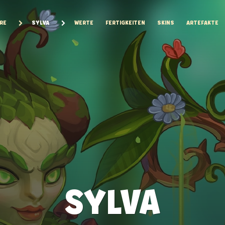
RE
SYLVA
WERTE
FERTIGKEITEN
SKINS
ARTEFAKTE
SYLVA