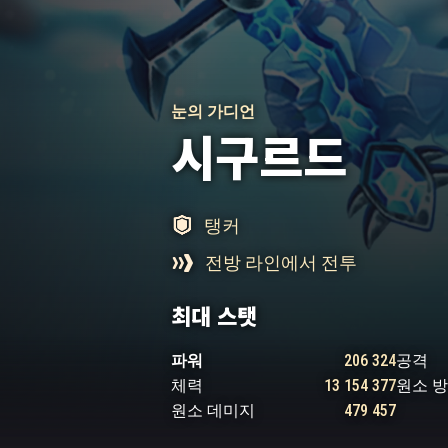
눈의 가디언
시구르드
탱커
전방 라인에서 전투
최대 스탯
파워
206 324
공격
체력
13 154 377
원소 
원소 데미지
479 457