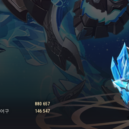
880 657
방어구
146 547