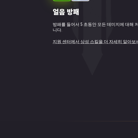
얼음 방패
깊은 곳의 축복 (물의 영혼 토템
방패를 들어서 5 초동안 모든 데미지에 대해 
전장에 물의 타이탄이 최소 3명 이상 있을 경
니다.
합니다.
아군이 된 타이탄을 치유하고 10초 동안 주변
데미지를 입힙니다. 각 활성화는 회복된 체력
지원 센터에서 상성 스킬을 더 자세히 알아보
요한 모든 타이탄들에게 고르게 적용됩니다.
각 활성화의 데미지와 총 체력 재생: 595687.5.
지원 센터에서 상성 스킬을 더 자세히 알아보