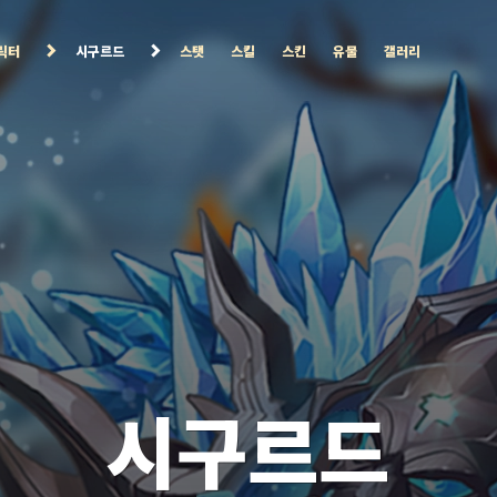
릭터
시구르드
스탯
스킬
스킨
유물
갤러리
시구르드