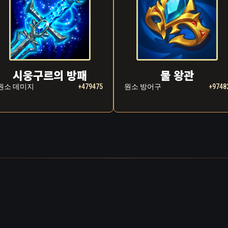
시웅구르의 방패
물 왕관
원소 데미지
+479475
원소 방어구
+9748