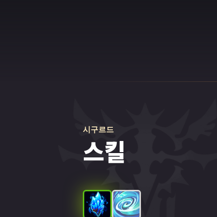
시구르드
스킬