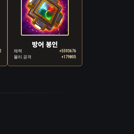
방어 봉인
2
체력
+5593676
물리 공격
+179805