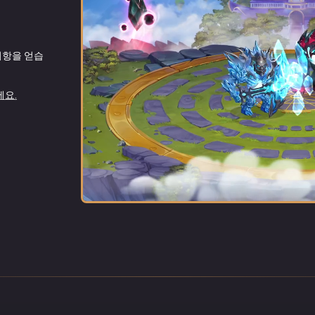
)
저항을 얻습
우 사용 가능
의 적들에게
을 치유가 필
세요.
세요.