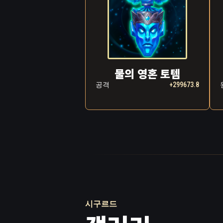
물의 영혼 토템
공격
+299673.8
시구르드