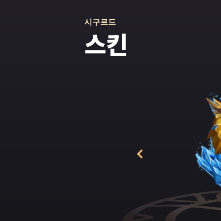
시구르드
스킨