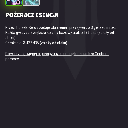
POŻERACZ ESENCJI
CZARNA DZIURA (TOTEM DUCHA MROKU)
Przez 1.5 sek. Keros zadaje obrażenia i przyzywa do 3 gwiazd mroku.
Dostępne, jeśli twoja drużyna ma co najmniej 2 tytanów Mroku na polu
Każda gwiazda zwiększa kolejny bazowy atak o 135 020 (zależy od
bitwy.
ataku).
Przywołuje czarną dziurę w centrum drużyny przeciwnika. Wciąga ona
Obrażenia: 3 427 435 (zależy od ataku).
wrogów i zadaje im obrażenia przez 5 sekund. Im dalej wrodzy tytani
znajdują się od jej osobliwości, tym mniej otrzymują obrażeń.
Obrażenia przy osobliwości: +2 655 135.
Dowiedz się więcej o powiązanych umiejętnościach w Centrum
pomocy.
Dowiedz się więcej o powiązanych umiejętnościach w Centrum
pomocy.