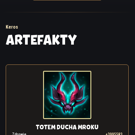
Keros
ARTEFAKTY
TOTEM DUCHA MROKU
Zdrowie
+3995583