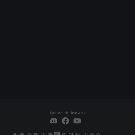
Społeczność Hero Wars
EN
RU
ES
DE
IT
FR
PL
PT
CN
TW
JP
KR
TH