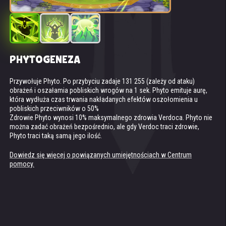
PHYTOGENEZA
WIĘZY DUCHOWE: ZIEMIA
PIEŚŃ STAROŻYTNYCH GÓR (TOTEM DUCHA
ZIEMI)
Przywołuje Phyto. Po przybyciu zadaje 131 255 (zależy od ataku)
Verdoc i Phyto tworzy głęboką więź z żywiołem ziemi. W celu aktywacji
obrażeń i oszałamia pobliskich wrogów na 1 sek. Phyto emituje aurę,
totemu liczą się jako 2 tytani ziemi. Dzięki łączącym ich więzom, w
Dostępne, jeśli twoja drużyna ma co najmniej 3 tytanów ziemi na polu
która wydłuża czas trwania nakładanych efektów oszołomienia u
walce generują o 20% więcej energii do aktywacji Totemu Ziemi.
bitwy.
pobliskich przeciwników o 50%
Tworzy na polu bitwy kryształową barierę. Bariera chroni wszystkich
Zdrowie Phyto wynosi 10% maksymalnego zdrowia Verdoca. Phyto nie
Dowiedz się więcej o powiązanych umiejętnościach w Centrum
sojuszników przed wszelkimi atakami. Bariera traci wytrzymałość
można zadać obrażeń bezpośrednio, ale gdy Verdoc traci zdrowie,
pomocy.
podczas pochłaniania obrażeń, ale dwa razy większa ilość obrażeń jest
Phyto traci taką samą jego ilość.
odbijana w kierunku atakujących wrogów.
Obrażenia pochłaniane przez barierę: +7 659 015.
Dowiedz się więcej o powiązanych umiejętnościach w Centrum
pomocy.
Dowiedz się więcej o powiązanych umiejętnościach w Centrum
pomocy.