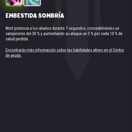
EMBESTIDA SOMBRÍA
AGUJERO NEGRO (TÓTEM DE ESPÍRITU DE
OSCURIDAD)
Mort potencia a los aliados durante 7 segundos, concediéndoles un
vampirismo del 30 % y aumentando su ataque un 5 % por cada 10 % de
Está disponible cuando tu equipo tiene al menos 2 titanes de oscuridad
salud perdida.
en el campo de batalla.
Crea un agujero negro en el centro del equipo enemigo que atrae a los
Encontrarás más información sobre las habilidades afines en el Centro
enemigos y les inflige daño durante 5 segundos. Cuanto más lejos
de ayuda.
estén los titanes enemigos de la singularidad, menor será el daño que
reciban.
Daño en singularidad: +2 655 135.
Encontrarás más información sobre las habilidades afines en el Centro
de ayuda.