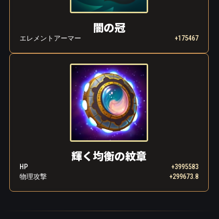
闇の冠
エレメントアーマー
+175467
輝く均衡の紋章
HP
+3995583
物理攻撃
+299673.8