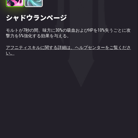
シャドウランページ
ブラックホール (闇の精霊のトーテム)
モルトが7秒の間、味方に30%の吸血およびHPを10%失うごとに攻
戦場に自チームの闇のタイタンが2体以上いる場合に使用可能。
撃力を5%強化する効果を与える。
敵チームの中央にブラックホールを召喚する。ブラックホールは
敵を引き寄せ、5秒間に渡ってダメージを与える。特異点から生
まれた敵タイタンが多いほど、相手が受けるダメージが減少す
アフニティスキルに関する詳細は、ヘルプセンターをご覧くださ
る。
い。
特異点ダメージ：+2655135。
アフニティスキルに関する詳細は、ヘルプセンターをご覧くださ
い。