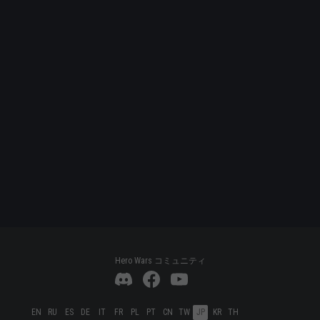
Hero Wars コミュニティ
EN
RU
ES
DE
IT
FR
PL
PT
CN
TW
JP
KR
TH