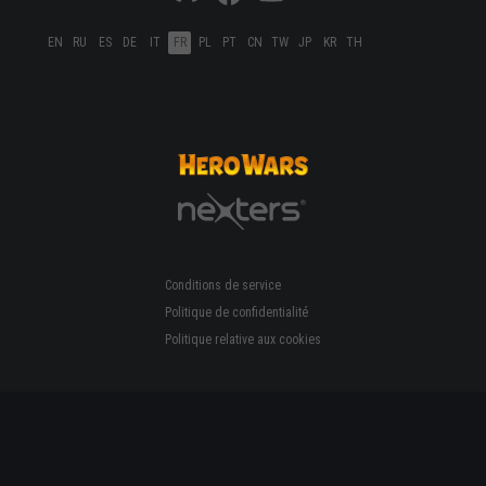
EN
RU
ES
DE
IT
FR
PL
PT
CN
TW
JP
KR
TH
Conditions de service
Politique de confidentialité
Politique relative aux cookies