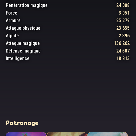
Pénétration magique
24 008
Force
3 051
Armure
25 279
Attaque physique
23 655
Agilité
2 396
Attaque magique
136 262
Défense magique
24 587
Intelligence
18 813
Patronage