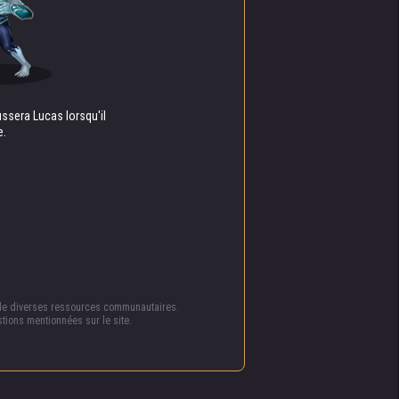
it en
 taupe
ussera Lucas lorsqu'il
e.
t l’un
 tous
lle
 de diverses ressources communautaires.
nce que
tions mentionnées sur le site.
plus
urs et
 voix.