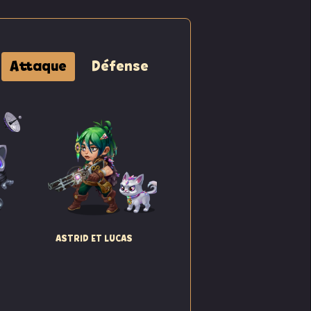
Attaque
Défense
c ses
é par
ASTRID ET LUCAS
la
coute