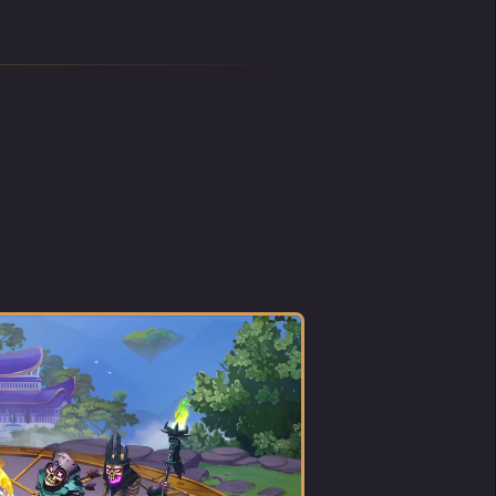
 une
 de
globes
d fou
opos
le
la
re,
r la
les
igna
ité.
andis
 trouva
 tête