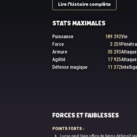
Lire l'histoire complète
STATS MAXIMALES
Puissance
189 292
Vie
Force
3 259
Pénétra
Armure
35 293
Attaque
Agilité
17 925
Attaqu
Défense magique
11 372
Intellig
FORCES ET FAIBLESSES
POINTS FORTS :
Lucas peut faire office de héros défensif sec