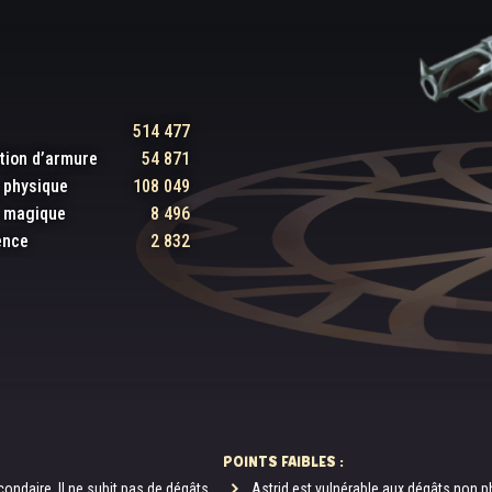
514 477
tion d’armure
54 871
 physique
108 049
e magique
8 496
ence
2 832
POINTS FAIBLES :
ondaire. Il ne subit pas de dégâts,
Astrid est vulnérable aux dégâts non p