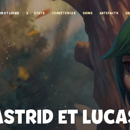
ID ET LUCAS
STATS
COMPÉTENCES
SKINS
ARTEFACTS
GA
ASTRID ET LUCA