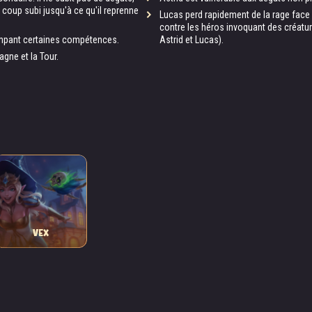
 coup subi jusqu'à ce qu'il reprenne
Lucas perd rapidement de la rage face à
contre les héros invoquant des créatur
ompant certaines compétences.
Astrid et Lucas).
gne et la Tour.
VEX