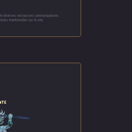
de son
vec
 de diverses ressources communautaires.
 elle
tions mentionnées sur le site.
anière
.. Le
’ont
. Ils
ant de
NTE
staux,
ournir