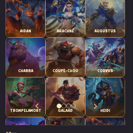
AIDAN
ARACHNÉ
AUGUSTUS
CHABBA
COUPE-CHOU
CORVUS
TROMPELAMORT
GALAAD
HEIDI