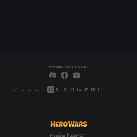
Communauté d'Hero Wars
EN
RU
ES
DE
IT
FR
PL
PT
CN
TW
JP
KR
TH