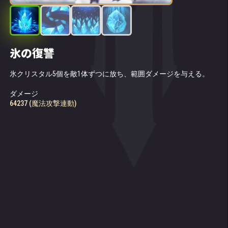
氷の復讐
霜の鎖
氷の針
結晶化
氷クリスタル5個を敵1体ずつに放ち、範囲ダメージを与える。
クリスタが敵チーム中央にいる敵を攻撃する。対象の魔法防御を
前方の敵チームが立っている地面を凍らせ、氷の棘を出現させ
大ダメージを受けそうになると、クリスタはダメージの一部を吸
一時的に低下させ、水の印を付与する。
る。対象エリア内を移動した敵はダメージを受ける。棘が溶ける
収する氷の塊を2秒の間出現させる。
と、その上に立っていたヒーローに水の印が付与される。
ダメージ
魔法防御の一時低下
氷のアーマーがダメージの86%を吸収する
64237 (魔法攻撃連動)
動作時のダメージ
17239 (魔法攻撃連動)
20817 (魔法攻撃連動)
上昇スキル: 揮発性の結晶
上昇スキル: 大量の水の印
結晶化が終わると、氷の塊が爆発して近くの敵に60056 (魔法攻撃
味方のヒーローが水の印がついている標的に魔法ダメージを与え
連動)ダメージを与える。
ると、与ダメージの50%に相当するHPが回復される。