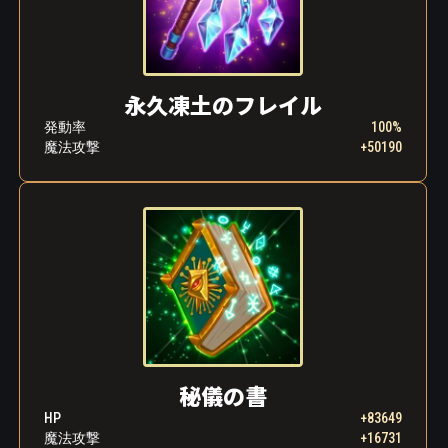
永久凍土のフレイル
発動率
100%
魔法攻撃
+50190
秘儀の書
HP
+83649
魔法攻撃
+16731