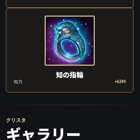
知の指輪
知力
+6249
クリスタ
ギャラリー