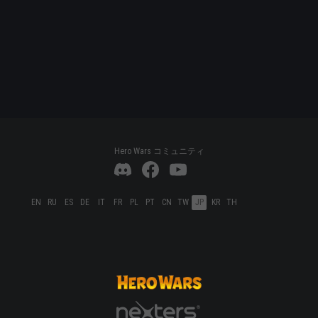
Hero Wars コミュニティ
EN
RU
ES
DE
IT
FR
PL
PT
CN
TW
JP
KR
TH