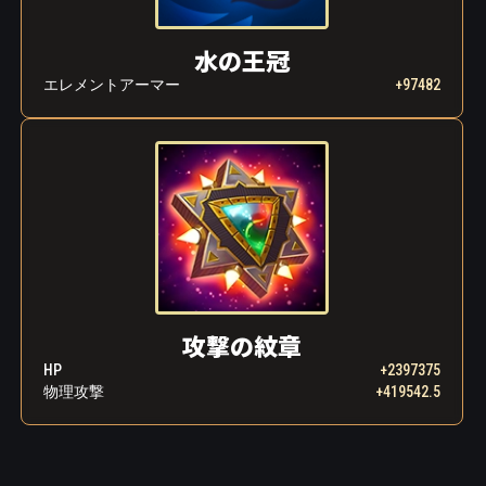
水の王冠
エレメントアーマー
+97482
攻撃の紋章
HP
+2397375
物理攻撃
+419542.5