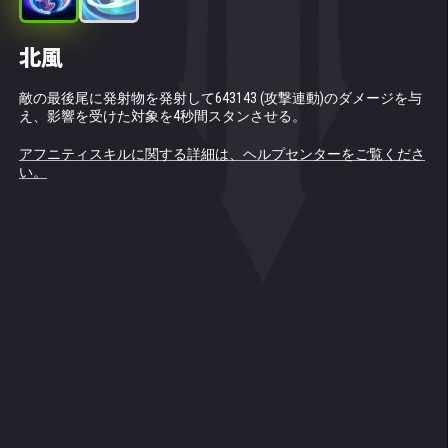
北風
深淵の祝福 (水の精霊のトーテム)
敵の最後尾に発射物を発射して643143 (攻撃連動)のダメージを与
戦場に自チームの水のタイタンが3体以上いる場合に使用可能。
え、影響を受けた対象を4秒間スタンさせる。
10秒間味方のタイタンを回復し、近くの敵にダメージを与える。
1回の発動ごとに、回復したHPを、回復を必要としているタイタ
ンに分配する。
アフニティスキルに関する詳細は、ヘルプセンターをご覧くださ
発動ごとのダメージと合計回復量：595687.5。
い。
アフニティスキルに関する詳細は、ヘルプセンターをご覧くださ
い。