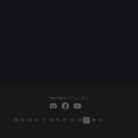
Hero Wars コミュニティ
EN
RU
ES
DE
IT
FR
PL
PT
CN
TW
JP
KR
TH