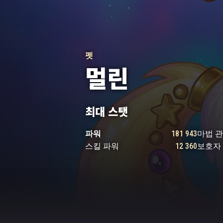
펫
멀린
최대 스탯
파워
181 943
마법 
스킬 파워
12 360
보호자