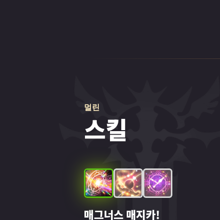
멀린
스킬
매그너스 매지카!
포비아 드 매지카!
템퍼스 매지카!