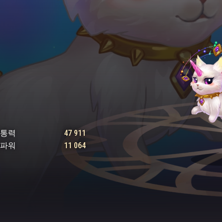
관통력
47 911
 파워
11 064