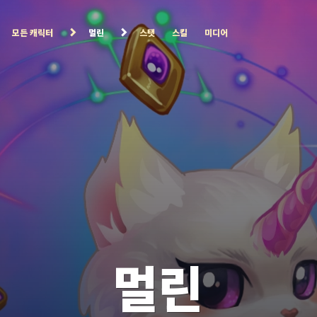
모든 캐릭터
멀린
스탯
스킬
미디어
멀린