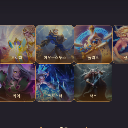
오로라
아우구스투스
폴리오
셀
카이
크리스타
라스