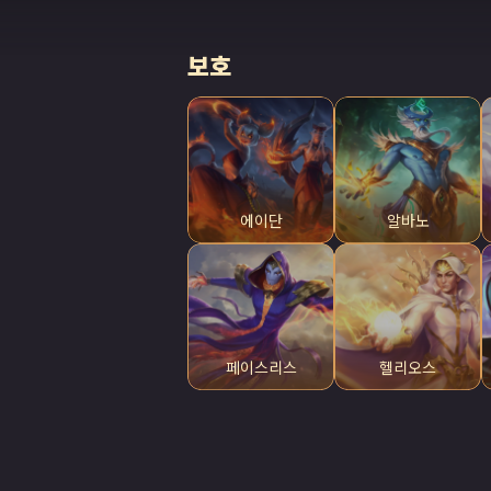
보호
에이단
알바노
페이스리스
헬리오스