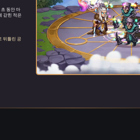
 초 동안 마
합니다.
다.
템퍼스 
에 갇힌 적은
로 뒤틀린 공