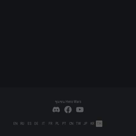
ชุมชน Hero Wars
EN
RU
ES
DE
IT
FR
PL
PT
CN
TW
JP
KR
TH