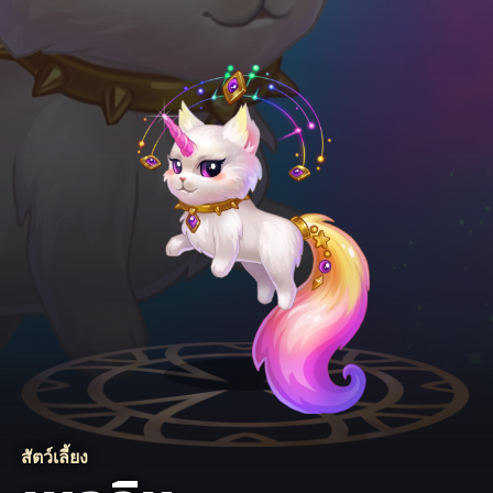
สัตว์เลี้ยง