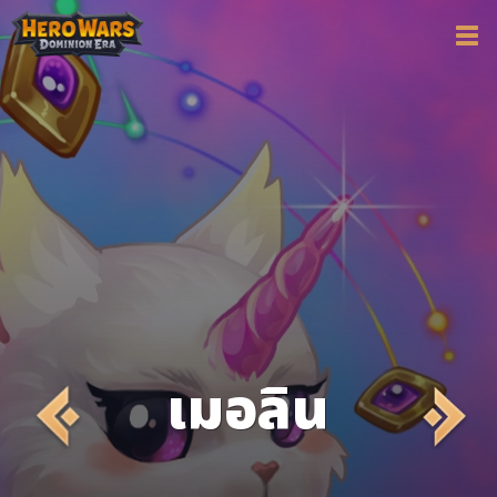
เม​อ​ลิน