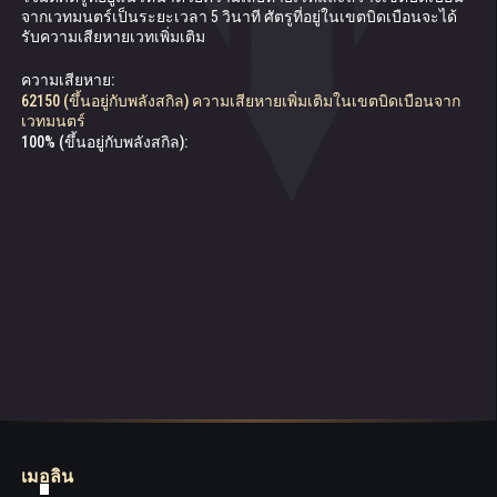
จาก​เวทมนตร์​เป็น​ระยะ​เวลา 5 วินาที ศัตรู​ที่​อยู่​ใน​เขต​บิดเบือน​จะ​ได้​
รับ​ความ​เสีย​หาย​เวท​เพิ่ม​เติม
การ​ลด​ค่า​การ​ป้องกัน​เวท:
การ​เพิ่ม​ความเร็ว​ของ​สกิล:
9988 (ขึ้น​อยู่​กับ​พลัง​สกิล)
50.004% (ขึ้น​อยู่​กับ​พลัง​จาก​การ​ติดตาม)
ความ​เสีย​หาย:
62150 (ขึ้น​อยู่​กับ​พลัง​สกิล) ความ​เสีย​หาย​เพิ่ม​เติม​ใน​เขต​บิดเบือน​จาก​
เวทมนตร์
100% (ขึ้น​อยู่​กับ​พลัง​สกิล):
เม​อ​ลิน