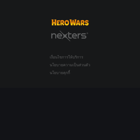
เงื่อนไขการให้บริการ
นโยบายความเป็นส่วนตัว
นโยบายคุกกี้