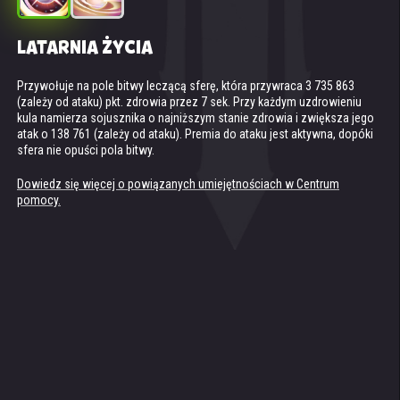
LATARNIA ŻYCIA
SUPERNOWA (TOTEM DUCHA ŚWIATŁA)
Przywołuje na pole bitwy leczącą sferę, która przywraca 3 735 863
Dostępne, jeśli twoja drużyna ma co najmniej 2 tytanów Światła na polu
(zależy od ataku) pkt. zdrowia przez 7 sek. Przy każdym uzdrowieniu
bitwy.
kula namierza sojusznika o najniższym stanie zdrowia i zwiększa jego
Przywołuje na polu bitwy supernową, która kurczy się w przeciągu 5
atak o 138 761 (zależy od ataku). Premia do ataku jest aktywna, dopóki
sekund. W tym czasie zdrowie sojuszniczych tytanów nie może spaść
sfera nie opuści pola bitwy.
poniżej 1. Po tym czasie supernowa wybucha, zadając obrażenia
wszystkim wrogom.
Obrażenia od wybuchu: 6 127 211.3.
Dowiedz się więcej o powiązanych umiejętnościach w Centrum
pomocy.
Dowiedz się więcej o powiązanych umiejętnościach w Centrum
pomocy.