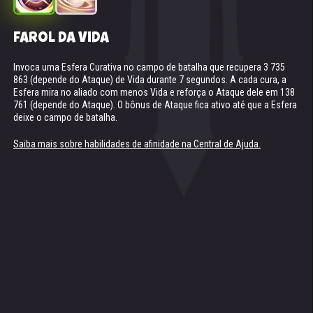
FAROL DA VIDA
SUPERNOVA (TOTEM DO ESPÍRITO DE LUZ)
Invoca uma Esfera Curativa no campo de batalha que recupera 3 735
Disponível se a sua equipe tiver pelo menos 2 Titãs de Luz no campo de
863 (depende do Ataque) de Vida durante 7 segundos. A cada cura, a
batalha.
Esfera mira no aliado com menos Vida e reforça o Ataque dele em 138
Conjura uma Supernova no campo de batalha que se comprime ao
761 (depende do Ataque). O bônus de Ataque fica ativo até que a Esfera
longo de 5 segundos. Durante esse período, a Vida dos Titãs aliados
deixe o campo de batalha.
não pode ser reduzida abaixo de 1. Depois disso, a Supernova explode,
causando dano a todos os inimigos.
Dano da explosão: 6 127 211.3.
Saiba mais sobre habilidades de afinidade na Central de Ajuda.
Saiba mais sobre habilidades de afinidade na Central de Ajuda.