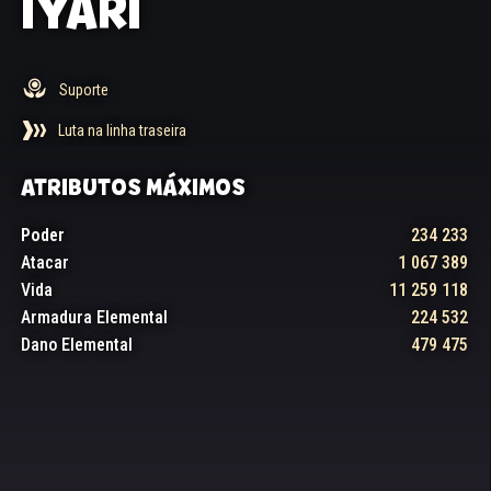
IYARI
Suporte
Luta na linha traseira
ATRIBUTOS MÁXIMOS
Poder
234 233
Atacar
1 067 389
Vida
11 259 118
Armadura Elemental
224 532
Dano Elemental
479 475