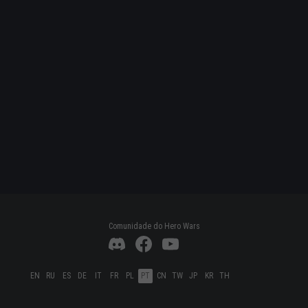
Comunidade do Hero Wars
EN
RU
ES
DE
IT
FR
PL
PT
CN
TW
JP
KR
TH