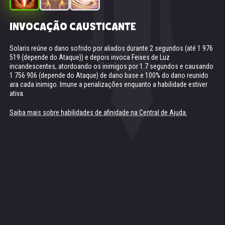
INVOCAÇÃO CAUSTICANTE
INVOCAÇÃO DE LUZ
SUPERNOVA (TOTEM DO ESPÍRITO DE LUZ)
Solaris reúne o dano sofrido por aliados durante 2 segundos (até 1 976
Solaris invoca o poder da Luz, aumentando a vida máxima e atual dos
Disponível se a sua equipe tiver pelo menos 2 Titãs de Luz no campo de
519 (depende do Ataque)) e depois invoca Feixes de Luz
aliados em 6.7% de sua vida base até o final da batalha.
batalha.
incandescentes, atordoando os inimigos por 1.7 segundos e causando
Conjura uma Supernova no campo de batalha que se comprime ao
1 756 906 (depende do Ataque) de dano base e 100% do dano reunido
longo de 5 segundos. Durante esse período, a Vida dos Titãs aliados
Saiba mais sobre habilidades de afinidade na Central de Ajuda.
ara cada inimigo. Imune a penalizações enquanto a habilidade estiver
não pode ser reduzida abaixo de 1. Depois disso, a Supernova explode,
ativa.
causando dano a todos os inimigos.
Dano da explosão: 6 127 211.3.
Saiba mais sobre habilidades de afinidade na Central de Ajuda.
Saiba mais sobre habilidades de afinidade na Central de Ajuda.