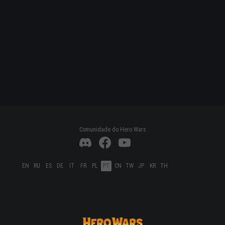
Comunidade do Hero Wars
EN
RU
ES
DE
IT
FR
PL
PT
CN
TW
JP
KR
TH