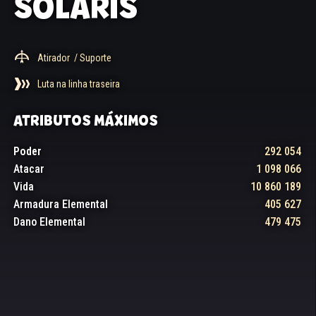
SOLARIS
Atirador
/ Suporte
Luta na linha traseira
ATRIBUTOS MÁXIMOS
Poder
292 054
Atacar
1 098 066
Vida
10 860 189
Armadura Elemental
405 627
Dano Elemental
479 475