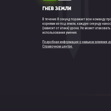
ГНЕВ ЗЕМЛИ
ПЕСНЬ ДРЕВНИХ ГОР (ТОТЕ
ЗЕМЛИ)
В течение 8 секунд поражает всю команду пр
корнями из-под земли, каждую секунду нанос
Доступно, если в бою в твоей команде есть х
(зависит от атаки) урона. Не может атаковать
Титана Земли.
использования умения.
Создаёт на поле боя кристаллический заслон
защищающий всех союзников от любых атак.
Подробная информация о навыках влияния до
теряет прочность при получении урона, но от
Справочном центре.
удвоенный полученный урон в атакующих про
Поглощаемый барьером урон: +7 659 015.
Подробная информация о навыках влияния до
Справочном центре.