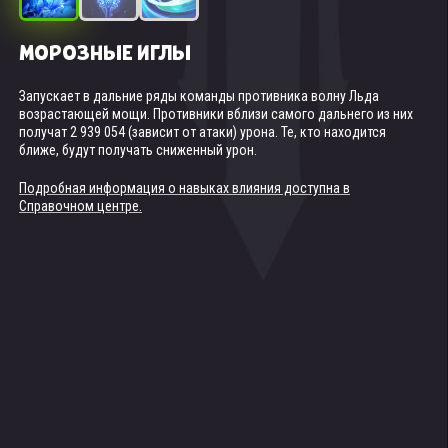
МОРОЗНЫЕ ИГЛЫ
ИСЦЕЛЕНИЕ ХОЛОДОМ
БЛАГОСЛОВЕНИЕ ГЛУБИН (ТОТЕМ ДУХА
ВОДЫ)
Запускает в дальние ряды команды противника волну Льда
Лечит союзника с наименьшим здоровьем на 1 959 369 (зависит от
возрастающей мощи. Противники вблизи самого дальнего из них
атаки).
Доступно, если в бою в твоей команде есть хотя бы 3 Титана Воды.
получат 2 939 054 (зависит от атаки) урона. Те, кто находится
В течение 10 секунд восстанавливает здоровье союзным титанам и
ближе, будут получать сниженный урон.
Подробная информация о навыках влияния доступна в
наносит урон находящимся поблизости противникам. При каждом
Справочном центре.
срабатывании восстанавливаемое здоровье распределяется
Подробная информация о навыках влияния доступна в
между титанами, требующими лечения.
Справочном центре.
Урон и суммарное восстановление здоровья при каждом
срабатывании: 595 687.5.
Подробная информация о навыках влияния доступна в
Справочном центре.