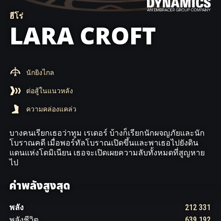
ฮีโร่
LARA CROFT
นักยิงไกล
ต่อสู้​ใน​แนว​หลัง
ความ​คล่องแคล่ว
บางคนเรียกเธอว่าทูม เรเดอร์ บ้างก็เรียกนักผจญภัยและนัก
โบราณคดี เมื่อพอร์ทัลโบราณเปิดขึ้นและพาเธอไปยังดิน
แดนแห่งโดมิเนียน เธอจะเปิดเผยความลับทั้งหมดที่สูญหาย
ไป
ค่าพลังสูงสุด
พลัง
212 331
พลังชีวิต
639 192