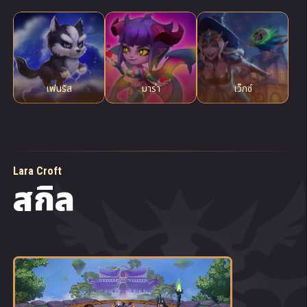
เฟ​นริส
มา​ร่า
เว็กซ์
Lara Croft
สกิล