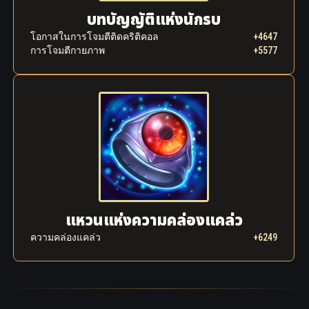
บทบัญญัติ​แห่ง​นักรบ
โอกาสในการโจมตีติดคริติคอล
+4647
การโจมตีกายภาพ
+5577
แหวน​แห่ง​ความ​คล่องแคล่ว
ความ​คล่องแคล่ว
+6249