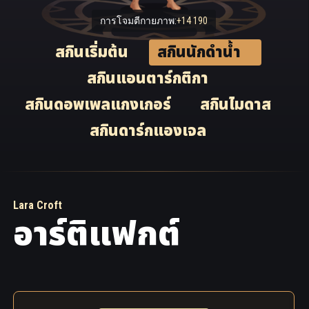
การโจมตีกายภาพ:
+14 190
สกิน​เริ่ม​ต้น
สกินนักดำน้ำ
สกินแอนตาร์กติกา
สกินดอพเพลแกงเกอร์
สกินไมดาส
สกินดาร์กแองเจล
Lara Croft
อาร์ติแฟกต์