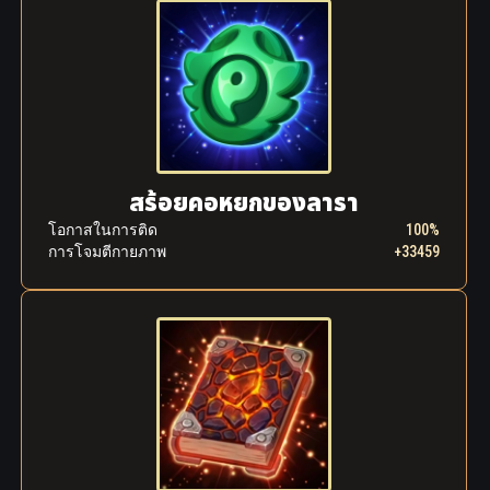
สร้อยคอหยกของลารา
โอกาส​ใน​การ​ติด
100%
การโจมตีกายภาพ
+33459