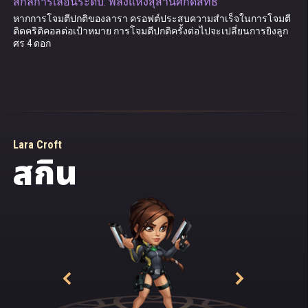
สกิ​ลการ​เลื่อน​ระดับ: พลังแห่งสุสานศักดิ์สิทธิ์
ตันอยู่ติดคริติคอลทันที
หากการโจมตีปกติของลารา ครอฟต์ประสบความสำเร็จในการโจมตี
ติดคริติคอลต่อเป้าหมาย การโจมตีปกติครั้งต่อไปจะเปลี่ยนการยิงลูก
ศร 4 ดอก
Lara Croft
สกิน