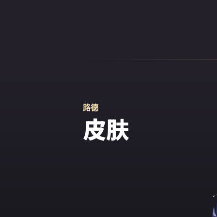
路德
皮肤