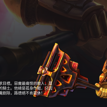
求目標。惡魔最痛恨的敵人，莫
的騎士。他總是孤身作戰，只因
魔剷除，路德絕不肯罷休！