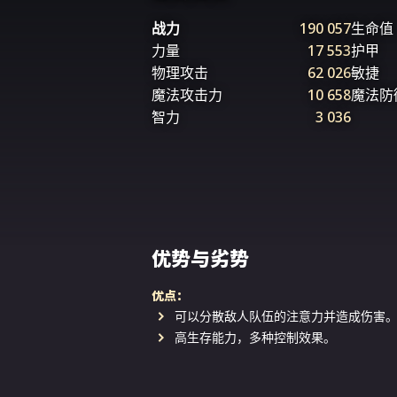
战力
190 057
生命值
力量
17 553
护甲
物理攻击
62 026
敏捷
魔法攻击力
10 658
魔法防
智力
3 036
优势与劣势
优点：
可以分散敌人队伍的注意力并造成伤害
高生存能力，多种控制效果。