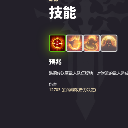
技能
预兆
宣判
炼狱
信仰教义
路德传送至敌人队伍腹地，对附近的敌人造
击晕附近的敌人并造成伤害。
使用预兆落地后，路德能制造一道火焰波，
被动技能。提高魔法防御力。
造成伤害并使其眩晕。
伤害
殺傷力
魔法防御力
殺傷力
12703 (由物理攻击力决定)
25108 (由物理攻击力决定) 若目標的等級高於
1100
昏的幾率會降低
15655 (由物理攻击力决定) 若目標的等級高於
昏的幾率會降低