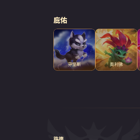
庇佑
芬里斯
奧利佛
路德