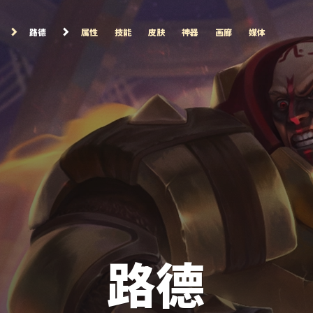
路德
属性
技能
皮肤
神器
画廊
媒体
路德