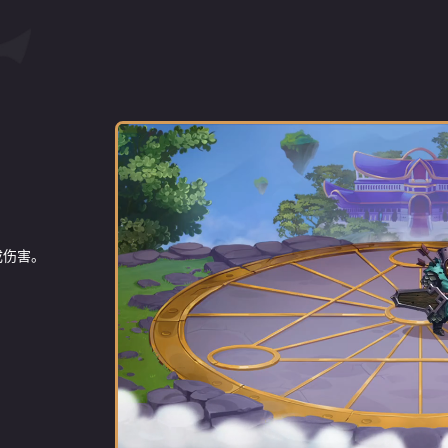
成伤害。
对前方的敌人
信仰
 130，擊
 130，擊