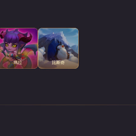
瑪拉
比斯奇