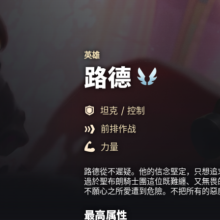
英雄
路德
坦克
/ 控制
前排作战
力量
路德從不遲疑。他的信念堅定，只想追
過於聖布朗騎士團這位既難纏、又無畏
不願心之所愛遭到危險。不把所有的惡
最高属性