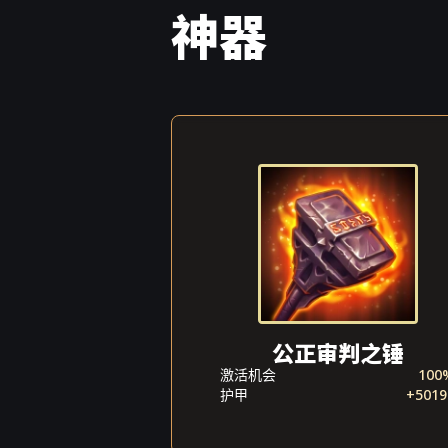
神器
公正审判之锤
激活机会
100
护甲
+5019