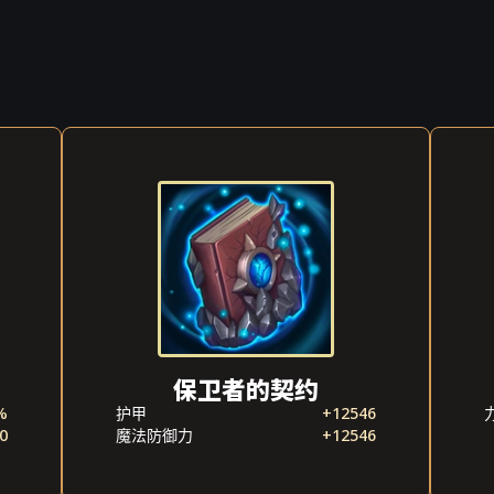
保卫者的契约
%
护甲
+12546
0
魔法防御力
+12546