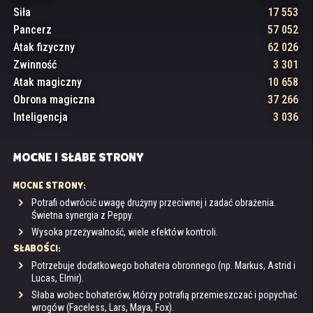
Siła
17 553
Pancerz
57 052
Atak fizyczny
62 026
Zwinność
3 301
Atak magiczny
10 658
Obrona magiczna
37 266
Inteligencja
3 036
MOCNE I SŁABE STRONY
MOCNE STRONY:
Potrafi odwrócić uwagę drużyny przeciwnej i zadać obrażenia.
Świetna synergia z Peppy.
Wysoka przeżywalność, wiele efektów kontroli.
SŁABOŚCI:
Potrzebuje dodatkowego bohatera obronnego (np. Markus, Astrid i
Lucas, Elmir).
Słaba wobec bohaterów, którzy potrafią przemieszczać i popychać
wrogów (Faceless, Lars, Maya, Fox).