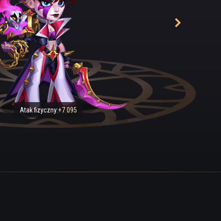
się zdekoncentruje, głosy umarłych zagłuszają jej własny i przelewa
Lyria stara się pozbyć wielu rzeczy, które uznaje za złe, a do tego
oc umarłych napędza jej siły życiowe, przekształcając samą istotę L
. Moc pozwala jej pomagać innym (głównie martwym), w dziedzina
lizuje. Doskonale radzi sobie z takim wykorzystaniem sytuacji, by z
dziwe poczucie obowiązku. Wie, że trzeba pobłażliwości i odrobiny i
ludźmi, bo widziała ich prawdziwą naturę. Wie, co jest dla nich na
Atak fizyczny:
+7 095
eroztropne żądania, które pokazały ich prawdziwe oblicza. Kiedy jes
e ma sensu dbać o pozory, prawda? Czasem Lyria spełnia te prośby, j
t problematyczne.
e znosi kłamstw ani oszustwa. To nie czyni z niej jednak miłej osob
iczką, niektórzy mogą powiedzieć – pielgrzymem. Uwielbia być w dro
ylko człowiekiem – ciekawskim, fatalistycznym, stoickim. Jest elega
chłodna, ale współczująca. Może taka jest, bo musiała się przyzwycz
ogromnej ilości duchów w jej pancerzu?