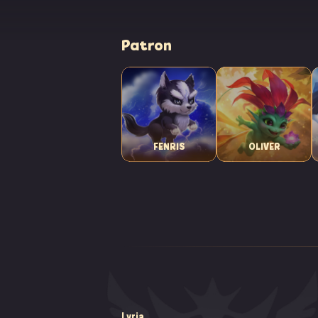
Patron
FENRIS
OLIVER
Lyria