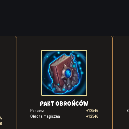
Z
PAKT OBROŃCÓW
Pancerz
+12546
S
Obrona magiczna
+12546
%
90