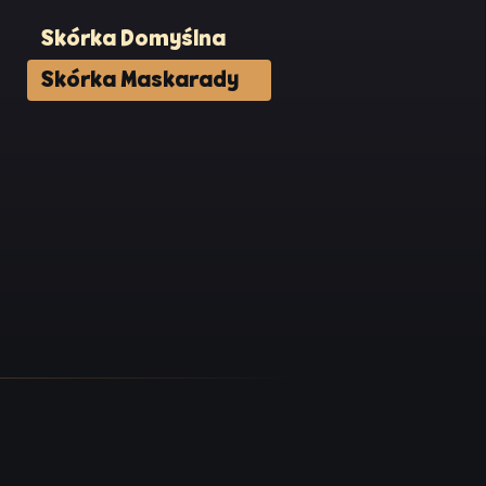
ją się
Skórka Domyślna
Skórka Maskarady
yrii
ch, w
yskać
ronii,
prawdę
t się
eśli
y.
dze.
ncka,
aić do