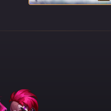
ce się wygadać.
 uchroniły jednak sierocińca i jego mieszkańców przed atakiem, do
ego dnia. Przeżyła jedynie Lyria, którą ocalili jej martwi przyjaciel
e stracą jedyną towarzyszkę. Pierwsza zawarta przez Lyrię umowa z
ać rymowanki. Rymowanka dała jej moc potrzebną do znalezienia
rwania ataku na sierociniec. Od tego momentu Lyrią opiekowali się j
amtego dnia zrozumiała jedno: musi troszczyć się o tych, którzy mie
 niej. Fundamentem jej przyszłej mocy były tlące się ruiny byłego d
duchów personelu sierocińca i innych dzieci.
bdarzonym wspaniałą intuicją. Przez całe życie widziała i potrafiła
duchami. Martwi jej służą, ale robią to z własnej woli, na podstawi
mów. Te umowy są korzystne dla obu stron – dusze mogą w końcu w
 udać się na spoczynek, a Lyria zyskuje wierne sługi na wiele lat. S
cale tak długa w porównaniu z wiecznością, którą inaczej spędziłyby
rawda?
ymi Lyria zawarła umowę, mieszka w jej pancerzu. Każda ma własną
tkie chcą dotrzymać słowa i utrzymać ją przy życiu.