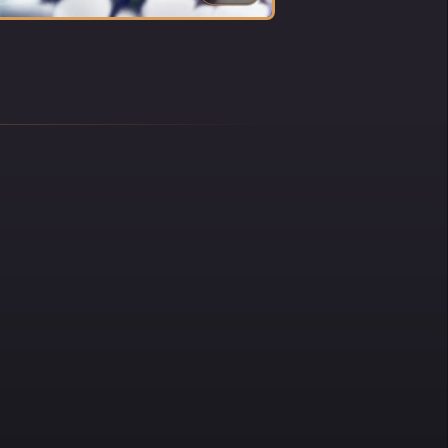
e. Za
uż
li
omu
e
łużba
 w