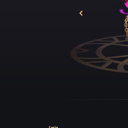
Czasami, gdy Lyria 
do naszego świata. 
potrzebuje mocy. M
na dziwne sposoby
których się specja
przewagę.
Lyrię napędza praw
aby zadawać się z 
ważne i słyszała ni
martwym, raczej ni
nie są dla niej zby
Szanuje umowy i ni
Lyria jest podróżn
Ostatecznie jest t
ale prostolinijna, 
ciągłej obecności 
Lyria