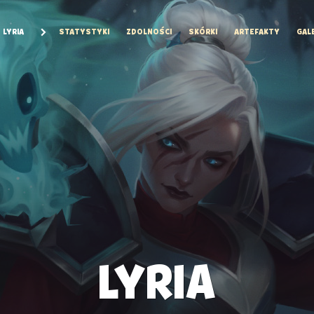
LYRIA
STATYSTYKI
ZDOLNOŚCI
SKÓRKI
ARTEFAKTY
GAL
LYRIA