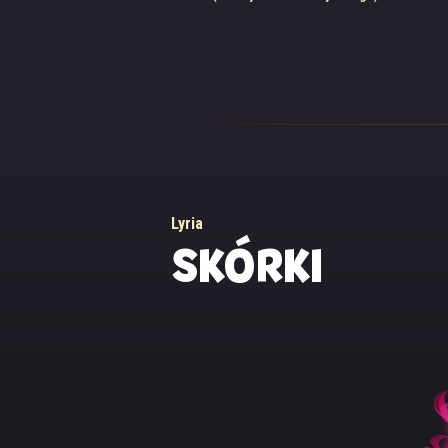
duch po prostu ch
Żadne modlitwy nie
którego doszło pewn
bardzo się bali, ż
duchem miała post
schronienia i przet
wyłącznie umarli. T
mniej szczęścia od
oraz pociecha dla 
Lyria
SKÓRKI
Lyria jest medium o
komunikować się z 
zawartych z nią u
końcu za jakiś czas
dla niej nie jest w
świecie żywych, p
Wiele dusz, z któr
historię, ale wszys