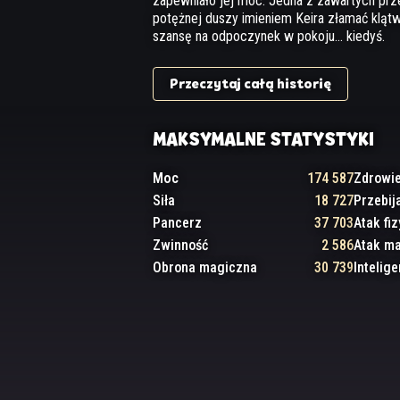
zapewniało jej moc. Jedna z zawartych pr
potężnej duszy imieniem Keira złamać klątw
szansę na odpoczynek w pokoju... kiedyś.
Przeczytaj całą historię
MAKSYMALNE STATYSTYKI
Moc
174 587
Zdrowi
Siła
18 727
Przebij
Pancerz
37 703
Atak fi
Zwinność
2 586
Atak m
Obrona magiczna
30 739
Intelige