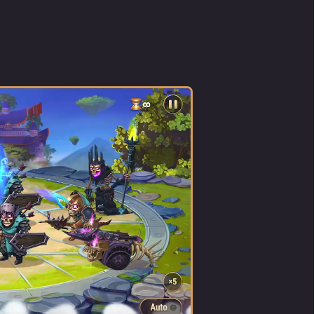
dgonić
mo
kiedy