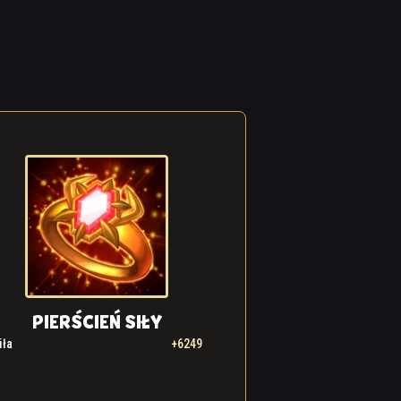
PIERŚCIEŃ SIŁY
iła
+6249