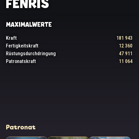
FENRIS
MAXIMALWERTE
Kraft
181 943
Fertigkeitskraft
12 360
Rüstungsdurchdringung
47 911
Patronatskraft
11 064
Patronat