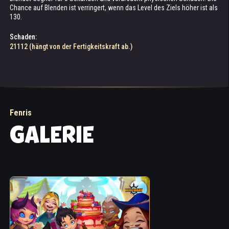
Chance auf Blenden ist verringert, wenn das Level des Ziels höher ist als
physischen Schaden erleiden.
Basisangriff zu blenden.
130.
Extraschaden:
Chance auf Blenden:
Schaden:
50.001% (hängt von der Fertigkeitskraft ab.)
40% (hängt von der Patronatskraft ab.)
21112 (hängt von der Fertigkeitskraft ab.)
Fenris
GALERIE