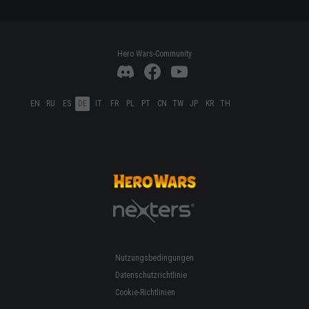
Hero Wars-Community
EN
RU
ES
DE
IT
FR
PL
PT
CN
TW
JP
KR
TH
Nutzungsbedingungen
Datenschutzrichtlinie
Cookie-Richtlinien