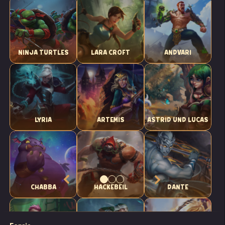
NINJA TURTLES
LARA CROFT
ANDVARI
LYRIA
ARTEMIS
ASTRID UND LUCAS
CHABBA
HACKEBEIL
DANTE