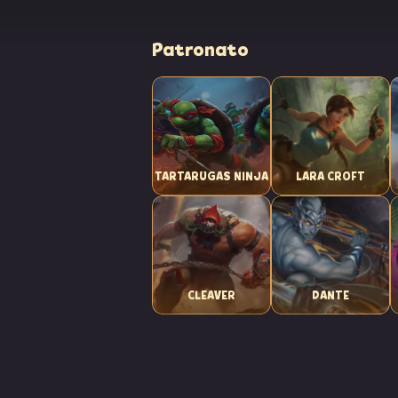
Patronato
TARTARUGAS NINJA
LARA CROFT
CLEAVER
DANTE