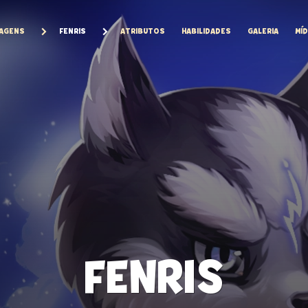
AGENS
FENRIS
ATRIBUTOS
HABILIDADES
GALERIA
MÍD
FENRIS