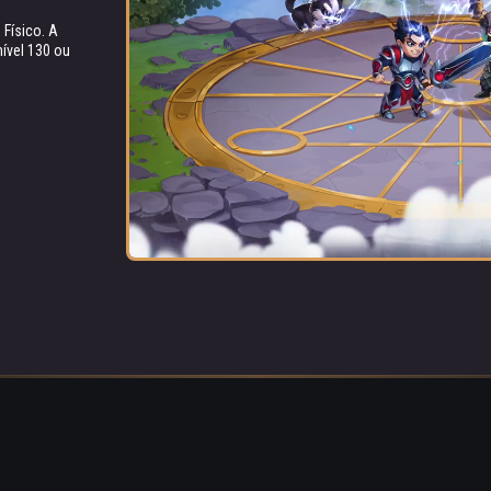
Físico. A
no extra ao
com o ataque
ALVO IN
nível 130 ou