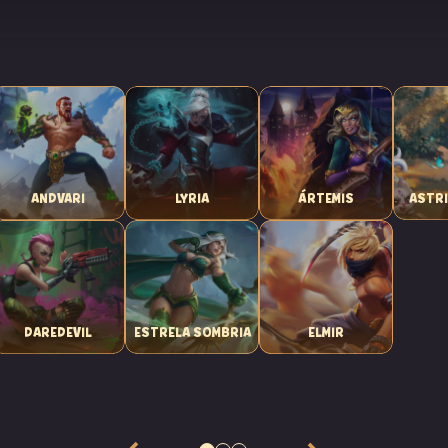
ANDVARI
LYRIA
ÁRTEMIS
ASTRI
DAREDEVIL
ESTRELA SOMBRIA
ELMIR