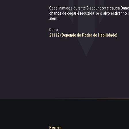
Cega inimigos durante 3 segundos e causa Dano 
Habilidade passiva. Inimigos cegados sofrem da
O Mestre ganha uma chance de cegar inimigos 
chance de cegar é reduzida se o alvo estiver no 
sofrerem Dano Físico.
básico durante 2 segundos.
além.
Dano extra:
Chance de cegueira:
Dano:
50.001% (Depende do Poder de Habilidade)
40% (Depende do Poder de Patronato)
21112 (Depende do Poder de Habilidade)
Fenris