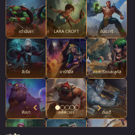
เต่านินจา
LARA CROFT
อัน​ด​วาริ
ลิเรีย
อาร์​ที​มิส
แอ​ส​ตริ​ด​และ​ลูคัส
ชับ​บา
คลี​ฟ​เวอร์
ดัน​เต้