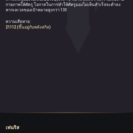
กายภาพ​ให้​ศัตรู โอกาส​ใน​การ​ทำให้​ศัตรู​มอง​ไม่​เห็น​สำเร็จ​จะ​ต่ำ​ลง​
เมื่อ​รับ​ความ​เสีย​หาย​กายภาพ
เป็น​ระยะ​เวลา 2 วินาที
หาก​เลเวล​ของ​เป้า​หมาย​สูง​กว่า 130
ความ​เสีย​หาย​เพิ่ม​เติม:
โอกาส​ใน​การ​ทำให้​มอง​ไม่​เห็น:
ความ​เสีย​หาย:
50.001% (ขึ้น​อยู่​กับ​พลัง​สกิล)
40% (ขึ้น​อยู่​กับ​พลัง​จาก​การ​ติดตาม)
21112 (ขึ้น​อยู่​กับ​พลัง​สกิล)
เฟ​นริส