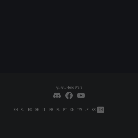
ชุมชน Hero Wars
EN
RU
ES
DE
IT
FR
PL
PT
CN
TW
JP
KR
TH