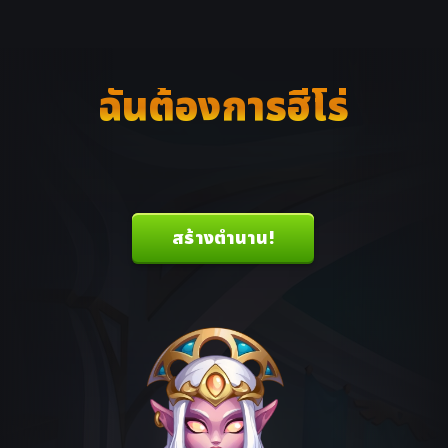
ฉันต้องการฮีโร่
สร้างตำนาน!