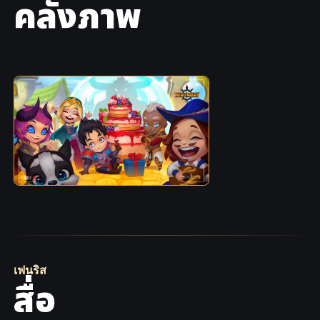
คลังภาพ
เฟ​นริส
สื่อ