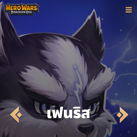
เฟ​นริส