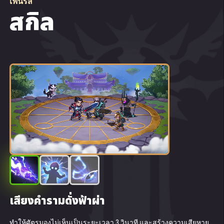
เฟ​นริส
สกิล
แดร์เด​วิล
ดาร์​กส​ตาร์
เอล​เมีย​ร์
เป้า​หมาย​ที่​ทำ​
อะไร​ไม่​ถูก
เสียง​คำราม​ดั่ง​ฟ้าผ่า
เป้า​หมาย​ที่​ทำ​อะไร​ไม่​ถูก
ความ​โกรธ​ที่​มืด​บอด
ทำให้​ศัตรู​มอง​ไม่​เห็น​เป็น​ระยะ​เวลา 3 วินาที และ​สร้าง​ความ​เสีย​หาย​
สกิล​ติดตัว ศัตรู​ที่​ถูก​ทำให้​มอง​ไม่​เห็นจะ​ได้​รับ​ความ​เสีย​หาย​เพิ่ม​เติม​
การ​โจมตี​พื้น​ฐาน​ของ​เจ้า​นาย​จะ​มี​โอกาส​ใน​การ​ทำให้​ศัตรู​มอง​ไม่​เห็น​