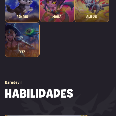
FENRIS
MARA
ALBUS
VEX
Daredevil
HABILIDADES