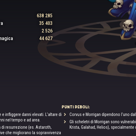
638 285
ra
35 403
2 526
magica
44 627
PUNTI DEBOLI:
e infliggere danni elevati. L'altare di
Corvus e Morrigan dipendono l'uno dall'
anni nel tempo e ad area.
Gli scheletri di Morrigan sono vulnerabil
à di resurrezione (es. Astaroth,
Krista, Galahad, Helios), specialmente qu
tive che migliorano la sopravvivenza