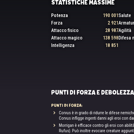
STATISTICHE MASSIME
Potenza
190 001
Salute
Forza
2 921
Armatu
Attacco fisico
28 987
Agilità
Attacco magico
138 598
Difesa 
Intelligenza
18 851
PUNTI DI FORZA E DEBOLEZZA
PUNTI DI FORZA:
Corvus è in grado di ridurre le difese nemiche 
Corvus infligge ingenti danni agli eroi con d
Morrigan è efficace contro gli eroi con abilit
Rufus). Può inoltre evocare creature aggiun