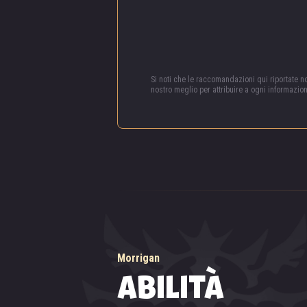
Si noti che le raccomandazioni qui riportate 
nostro meglio per attribuire a ogni informazio
Morrigan
ABILITÀ