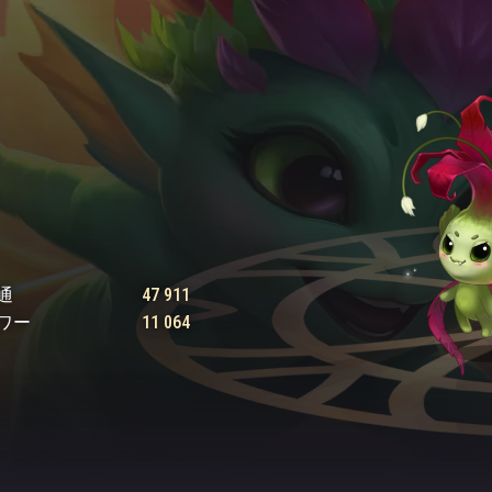
通
47 911
ワー
11 064