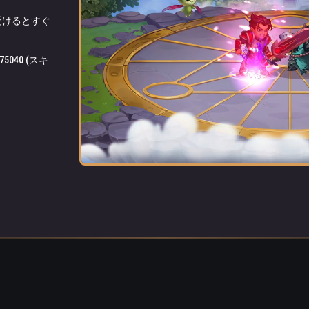
受けるとすぐ
復する。
永遠
040 (スキ