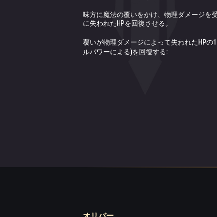
味方に魔法の覆いをかけ、物理ダメージを
HPが最も低いヒーローを回復する。
マスターのHPが50%以下になると自身を回
に失われたHPを回復させる。
治癒:
回復:
覆いが物理ダメージによって失われたHPの175
22348 (スキルパワーによる)
0.5秒毎に11064 (支援パワーによる)
ルパワーによる)を回復する:
オリバー