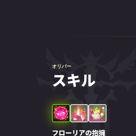
オリバー
スキル
フローリアの抱擁
ピクシーの粉
永遠の花