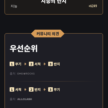
지능의 반지
지능
+6249
커뮤니티 의견
우선순위
1
무기
2
서적
3
반지
출처:
1
서적
2
반지
3
무기
출처: