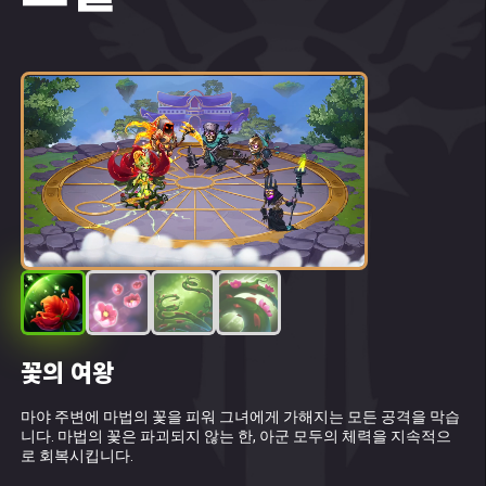
꽃의 여왕
독성 꽃가루
독성 속박
여왕의 복수
마야 주변에 마법의 꽃을 피워 그녀에게 가해지는 모든 공격을 막습
마야는 가장 멀리 있는 적을 독 화분으로 타격하여 지속적인 데미지
싱싱한 새싹이 제일 우측과 좌측에 있는 적들을 옭아매고 서로 끌어
마법의 꽃이 시들면 꽃의 뿌리가 가장 가까운 적들을 옭아매어 움직
니다. 마법의 꽃은 파괴되지 않는 한, 아군 모두의 체력을 지속적으
를 입힙니다.
당겨 중독 상태로 만듭니다.
이지 못하게 하고 8 초 동안 지속적인 데미지를 입힙니다.
로 회복시킵니다.
독은 6 초당 49313 (마법 공격에 따라 다름)의 고정 데미지를 입힙니
독은 6 초당 49313 (마법 공격에 따라 다름)의 순수 데미지를 입힙니
독성 데미지