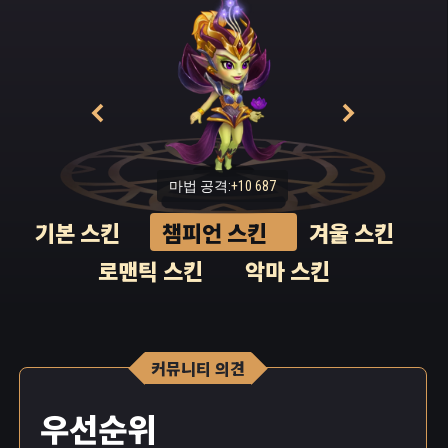
마법 공격:
+10 687
기본 스킨
챔피언 스킨
겨울 스킨
로맨틱 스킨
악마 스킨
커뮤니티 의견
우선순위