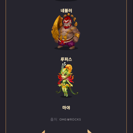
네뷸러
루퍼스
마야
출처: