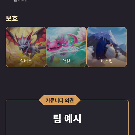
보호
알버스
악셀
비스킷
커뮤니티 의견
팀 예시