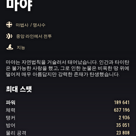
마야
마법사
/ 명사수
중앙 라인에서 전투
지능
마야는 자연법칙을 거슬러서 태어났습니다. 인간과 타이탄
은 불가능한 사랑을 했고, 그로 인한 눈물은 비옥한 땅 위에
떨어져 매우 아름답지만 강력한 존재가 탄생했습니다.
최대 스탯
파워
189 641
체력
637 196
탱커
2 936
방어
35 051
물리 공격
23 808