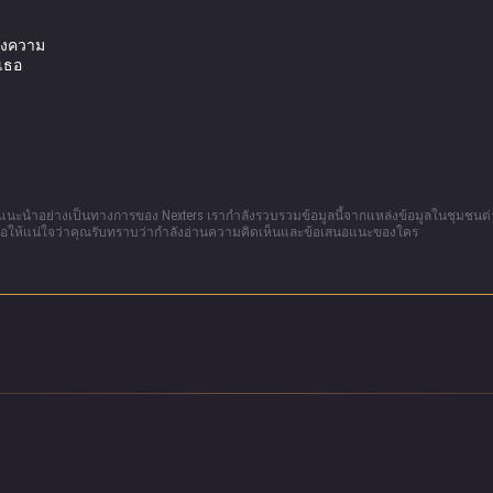
้างความ
่เธอ
แนะนำอย่างเป็นทางการของ Nexters เรากำลังรวบรวมข้อมูลนี้จากแหล่งข้อมูลในชุมชนต่า
พื่อให้แน่ใจว่าคุณรับทราบว่ากำลังอ่านความคิดเห็นและข้อเสนอแนะของใคร