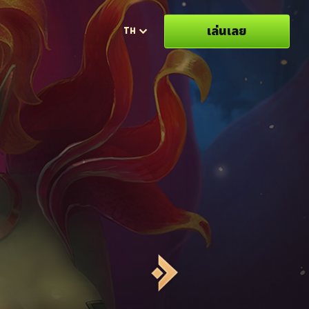
เล่นเลย
TH