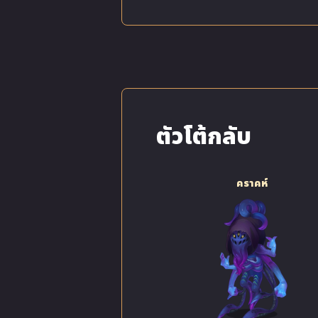
ตัวโต้กลับ
ครา​คห์