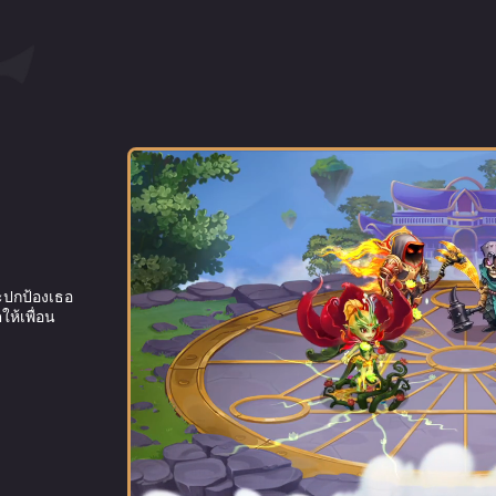
​ปกป้อง​เธอ​
ง​จะ​สร้าง​
และ​ขวา​สุด โดย​
จะ​บีบรัด​
ให้​เพื่อน​
​นั้น​
น​ระยะ​เวลา 8
ลัง​โจมตี​
ลัง​โจมตี​