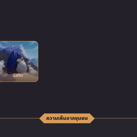
บิ​สกิต
ความเห็นจากชุมชน