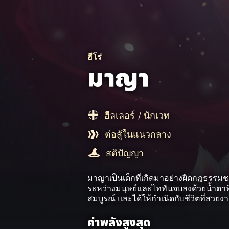
ฮีโร่
มาญา
ฮีลเลอร์
/ นักเวท
ต่อสู้​ใน​แนว​กลาง
สติ​ปัญญา
มาญา​เป็น​เด็ก​ที่​เกิด​มา​อย่าง​ผิด​กฎ​ธรรมชาติ
ระหว่าง​มนุษย์​และ​ไท​ทัน​จบ​ลง​ด้วย​น้ำตา​ที่​
สมบูรณ์ และ​ได้​ให้​กำเนิด​กับ​ชีวิต​ที่​สวยงาม
ค่าพลังสูงสุด