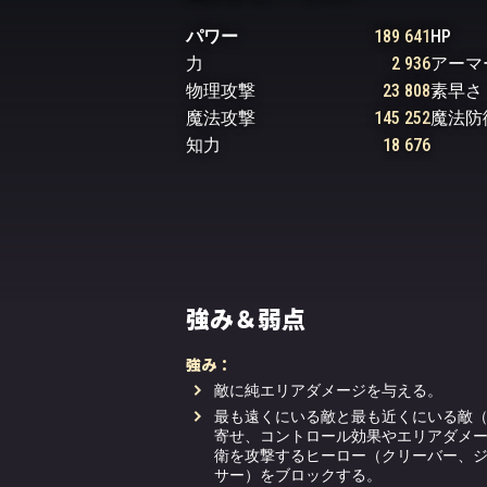
パワー
189 641
HP
力
2 936
アーマ
物理攻撃
23 808
素早さ
魔法攻撃
145 252
魔法防
知力
18 676
強み＆弱点
強み：
敵に純エリアダメージを与える。
最も遠くにいる敵と最も近くにいる敵
寄せ、コントロール効果やエリアダメ
衛を攻撃するヒーロー（クリーバー、
サー）をブロックする。