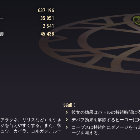
637 196
ー
35 051
2 541
御
45 438
弱点：
彼女の効果はバトルの持続時間に
（アラクネ、リリスなど）を引き
デバフ効果を解除するヒーローに
ージを与えやすくする。また、後
コーブスは持続的にダメージを与
ジュウ、カイラ、ヨルガン、ルー
ージを与える。