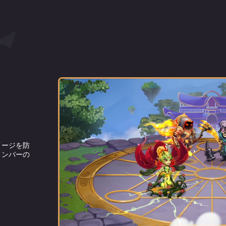
メージを防
ダメージを与
き、お互いを
みつく。対象
メンバーの
受ける。
毎に純ダメージ
)純ダメージを