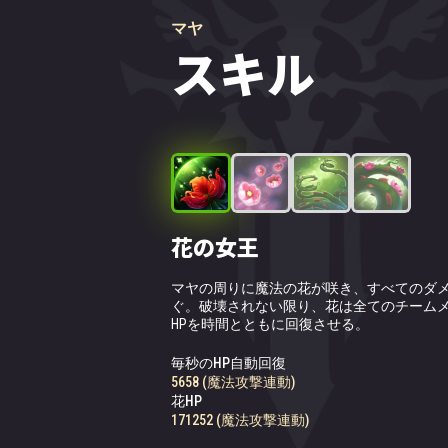
マヤ
スキル
花の女王
毒花粉
有毒の絆
女王の復讐
マヤの周りに魔法の花が咲き、すべてのダ
マヤは一番遠くにいる敵に対して、徐々に
生きた芽が左端と右端にいる敵にからみつ
魔法の花が枯れると、根が近くの敵にから
ぐ。破壊されない限り、花は全てのチーム
える毒の花粉を放つ。
引き寄せて毒状態にする。
の敵は移動不可となり、8秒の間ダメージを
HPを時間とともに回復させる。
毒が49313% (魔法攻撃連動)duration%秒
ポーションが6秒毎に49313 (魔法攻撃連動
毒ダメージ
毎秒のHP自動回復
197252 (魔法攻撃連動)
を与える
与える
5658 (魔法攻撃連動)
花HP
171252 (魔法攻撃連動)