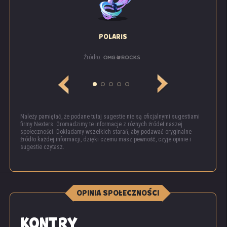
POLARIS
Źródło:
Należy pamiętać, że podane tutaj sugestie nie są oficjalnymi sugestiami
firmy Nexters. Gromadzimy te informacje z różnych źródeł naszej
społeczności. Dokładamy wszelkich starań, aby podawać oryginalne
źródło każdej informacji, dzięki czemu masz pewność, czyje opinie i
sugestie czytasz.
OPINIA SPOŁECZNOŚCI
KONTRY