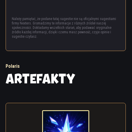
Należy pamiętać, że podane tutaj sugestie nie są oficjalnymi sugestiami
firmy Nexters. Gromadzimy te informacje z różnych źródeł naszej
społeczności. Dokładamy wszelkich starań, aby podawać oryginalne
źródło każdej informacji, dzięki czemu masz pewność, czyje opinie i
sugestie czytasz.
Polaris
ARTEFAKTY