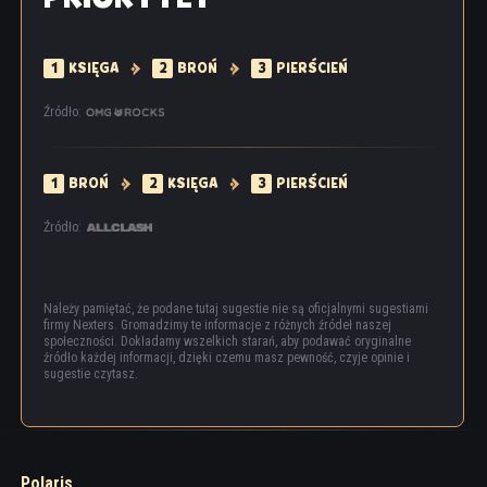
1
KSIĘGA
2
BROŃ
3
PIERŚCIEŃ
Źródło:
1
BROŃ
2
KSIĘGA
3
PIERŚCIEŃ
Źródło:
Należy pamiętać, że podane tutaj sugestie nie są oficjalnymi sugestiami
firmy Nexters. Gromadzimy te informacje z różnych źródeł naszej
społeczności. Dokładamy wszelkich starań, aby podawać oryginalne
źródło każdej informacji, dzięki czemu masz pewność, czyje opinie i
sugestie czytasz.
Polaris