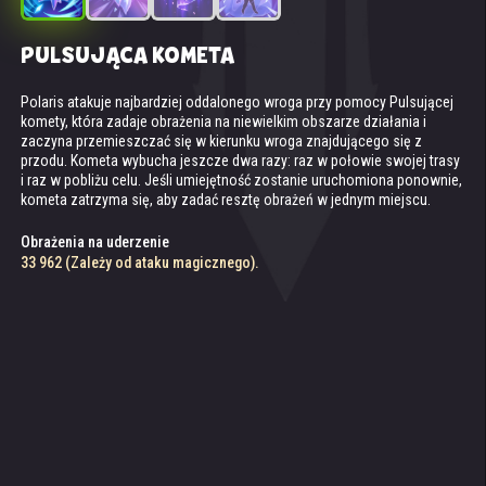
PULSUJĄCA KOMETA
LODOWA FORTECA
ZORZA POLARNA
PRAWDZIWE ZAMROŻENIE
Polaris atakuje najbardziej oddalonego wroga przy pomocy Pulsującej
Tworzy lodową barierę, która może wytrzymać trzy trafienia. Za każdym
Polaris rzuca Zorzę polarną na swoich wrogów. Efekty kontroli jej
Kiedy Pulsująca kometa lub Lodowa forteca eksploduje, dotknięci nimi
komety, która zadaje obrażenia na niewielkim obszarze działania i
razem, gdy wróg trafi w barierę, Polaris otrzymuje 10% premii do energii,
sojuszników trwają o 60% dłużej, gdy zastosują je na wrogach objętych
wrogowie otrzymują efekt statusu Prawdziwe zamrożenie na 3 sek..
zaczyna przemieszczać się w kierunku wroga znajdującego się z
a atakujący zostaje spowolniony na 3 sekundy. Po trzecim trafieniu
zorzą. Zorza polarna zmniejsza również o 10 poziom tych umiejętności
Zamrożeni wrogowie zostają ogłuszeni i tracą zdolność gromadzenia
przodu. Kometa wybucha jeszcze dwa razy: raz w połowie swojej trasy
bariera eksploduje na dziesiątki lodowych odłamków, zadając
wroga, które mają szansę na aktywację.
energii i innych zasobów. Zadawane im obrażenia magiczne wzrastają
i raz w pobliżu celu. Jeśli umiejętność zostanie uruchomiona ponownie,
obrażenia pobliskim wrogom.
o 140%, a obrażenia fizyczne spadają o 80%.
kometa zatrzyma się, aby zadać resztę obrażeń w jednym miejscu.
Zwiększenie czasu kontroli
Obrażenia przy eksplozji
Zwiększenie obrażeń magicznych
60%
Obrażenia na uderzenie
11486 (zależy od zdrowia)
140%
33 962 (Zależy od ataku magicznego).