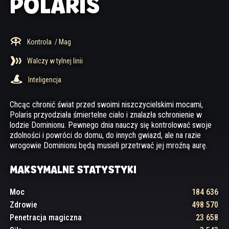
POLARIS
Kontrola
/ Mag
Walczy w tylnej linii
Inteligencja
Chcąc chronić świat przed swoimi niszczycielskimi mocami,
Polaris przyodziała śmiertelne ciało i znalazła schronienie w
lodzie Dominionu. Pewnego dnia nauczy się kontrolować swoje
zdolności i powróci do domu, do innych gwiazd, ale na razie
wrogowie Dominionu będą musieli przetrwać jej mroźną aurę.
MAKSYMALNE STATYSTYKI
Moc
184 636
Zdrowie
498 570
Penetracja magiczna
23 658