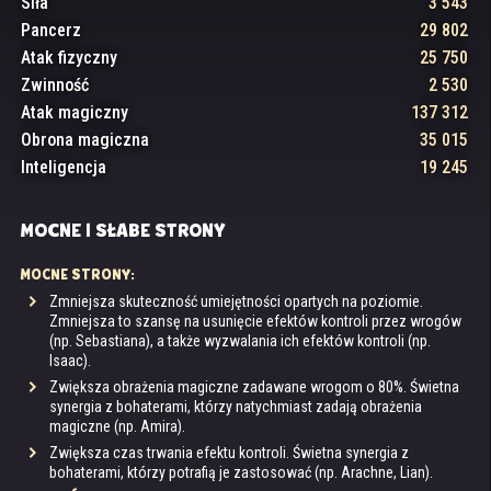
Siła
3 543
Pancerz
29 802
Atak fizyczny
25 750
Zwinność
2 530
Atak magiczny
137 312
Obrona magiczna
35 015
Inteligencja
19 245
MOCNE I SŁABE STRONY
MOCNE STRONY:
Zmniejsza skuteczność umiejętności opartych na poziomie.
Zmniejsza to szansę na usunięcie efektów kontroli przez wrogów
(np. Sebastiana), a także wyzwalania ich efektów kontroli (np.
Isaac).
Zwiększa obrażenia magiczne zadawane wrogom o 80%. Świetna
synergia z bohaterami, którzy natychmiast zadają obrażenia
magiczne (np. Amira).
Zwiększa czas trwania efektu kontroli. Świetna synergia z
bohaterami, którzy potrafią je zastosować (np. Arachne, Lian).