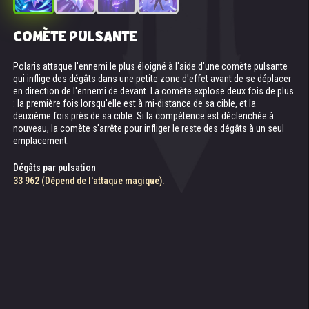
COMÈTE PULSANTE
FORTERESSE DE GLACE
AURORE BORÉALE
FROID PARALYSANT
Polaris attaque l'ennemi le plus éloigné à l'aide d'une comète pulsante
Crée une barrière de glace qui peut encaisser trois attaques. Chaque
Polaris fait apparaître une aurore boréale sur ses ennemis. Les effets
Lorsqu'une comète pulsante ou qu'une forteresse de glace explose, les
qui inflige des dégâts dans une petite zone d'effet avant de se déplacer
fois qu'un ennemi attaque la barrière, Polaris obtient 10 % d'énergie
de contrôle de ses alliés infligés aux ennemis affectés par la
ennemis affectés subissent un effet de froid paralysant pendant 3
en direction de l'ennemi de devant. La comète explose deux fois de plus
bonus et l'assaillant ralentit pendant 3 secondes. Après la troisième
compétence durent 60 % plus longtemps. L'aurore boréale diminue
secondes. Les ennemis gelés sont alors étourdis et ne peuvent plus
: la première fois lorsqu'elle est à mi-distance de sa cible, et la
attaque, la barrière explose, projetant des dizaines d'éclats de glace qui
également de 10 le niveau des compétences ennemies ayant des
accumuler d'énergie ou d'autres ressources. Les dégâts magiques qui
deuxième fois près de sa cible. Si la compétence est déclenchée à
infligent des dégâts aux ennemis à proximité.
chances d'activation.
leur sont infligés augmentent de 140 %, tandis que les dégâts physiques
nouveau, la comète s'arrête pour infliger le reste des dégâts à un seul
diminuent de 80 %.
emplacement.
Dégâts d'explosion
Augmentation de la durée de contrôle
Bonus de dégâts magiques
11486 (dépend de la santé)
60 %
Dégâts par pulsation
140 %
33 962 (Dépend de l'attaque magique).