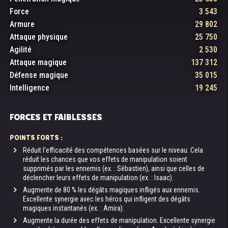
Force
3 543
Armure
29 802
Attaque physique
25 750
Agilité
2 530
Attaque magique
137 312
Défense magique
35 015
Intelligence
19 245
FORCES ET FAIBLESSES
POINTS FORTS :
Réduit l'efficacité des compétences basées sur le niveau. Cela
réduit les chances que vos effets de manipulation soient
supprimés par les ennemis (ex. : Sébastien), ainsi que celles de
déclencher leurs effets de manipulation (ex. : Isaac).
Augmente de 80 % les dégâts magiques infligés aux ennemis.
Excellente synergie avec les héros qui infligent des dégâts
magiques instantanés (ex. : Amira).
Augmente la durée des effets de manipulation. Excellente synergie