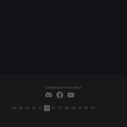
Communauté d'Hero Wars
EN
RU
ES
DE
IT
FR
PL
PT
CN
TW
JP
KR
TH