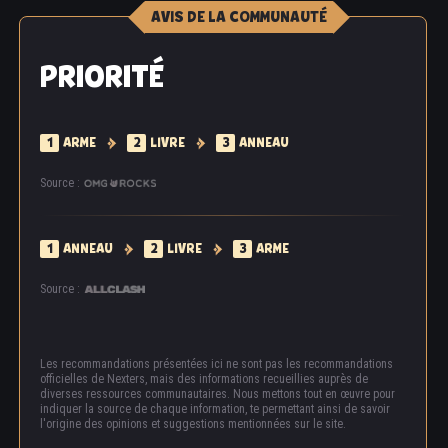
sourire triste, Qing Mao retourna vers le camp.
AVIS DE LA COMMUNAUTÉ
PRIORITÉ
1
ARME
2
LIVRE
3
ANNEAU
Source :
1
ANNEAU
2
LIVRE
3
ARME
Source :
Les recommandations présentées ici ne sont pas les recommandations
officielles de Nexters, mais des informations recueillies auprès de
diverses ressources communautaires. Nous mettons tout en œuvre pour
indiquer la source de chaque information, te permettant ainsi de savoir
l'origine des opinions et suggestions mentionnées sur le site.