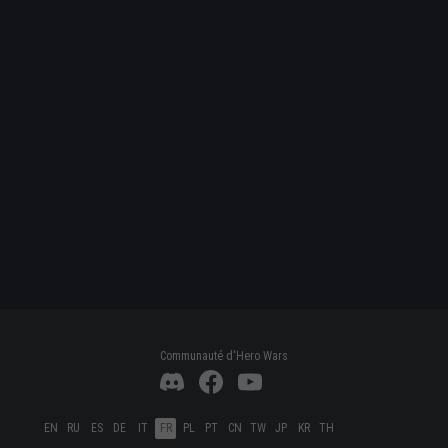
Communauté d'Hero Wars
EN
RU
ES
DE
IT
FR
PL
PT
CN
TW
JP
KR
TH