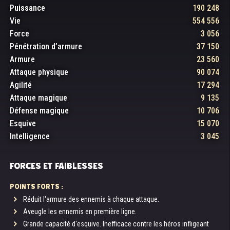
Puissance
190 248
Vie
554 556
Force
3 056
Pénétration d’armure
37 150
Armure
23 560
Attaque physique
90 074
Agilité
17 294
Attaque magique
9 135
Défense magique
10 706
Esquive
15 070
Intelligence
3 045
FORCES ET FAIBLESSES
POINTS FORTS :
Réduit l'armure des ennemis à chaque attaque.
Aveugle les ennemis en première ligne.
Grande capacité d'esquive. Inefficace contre les héros infligeant