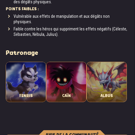
des dégâts physiques.
POINTS FAIBLES :
Vulnérable aux effets de manipulation et aux dégâts non
physiques.
Faible contre les héros qui suppriment les effets négatifs (Céleste,
Sébastien, Nébula, Julius).
Patronage
« Racaille bon à rien ! Tu n’es qu’un lâche sans
scrupules ! »
FENRIS
CAÏN
ALBUS
Mao se tenait au-dessus d’une table où un jeune
homme était assis, recroquevillé. Il leva les yeux
vers la jeune fille, ajusta ses lunettes, puis sembla
se recroqueviller encore plus.