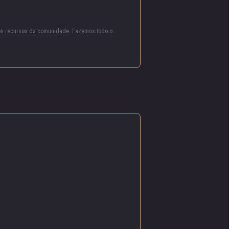
os
ios recursos da comunidade. Fazemos todo o
u o
hecha.
sprezo
idades
pital.
 Mao
am
íncipe