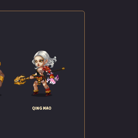
a
QING MAO
é seu
heu o