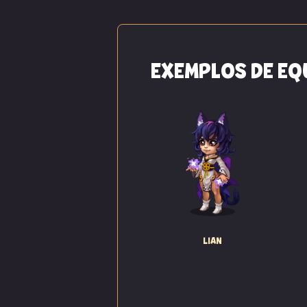
EXEMPLOS DE EQ
"Escória inútil! V
Mao pairava sobre 
LIAN
garota, ajustou os
“Eu conheço a orde
melhor comandante 