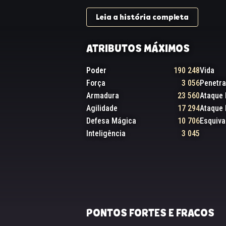
Leia a história completa
ATRIBUTOS MÁXIMOS
Poder
190 248
Vida
Força
3 056
Penetr
Armadura
23 560
Ataque 
Agilidade
17 294
Ataque
Defesa Mágica
10 706
Esquiva
Inteligência
3 045
PONTOS FORTES E FRACOS