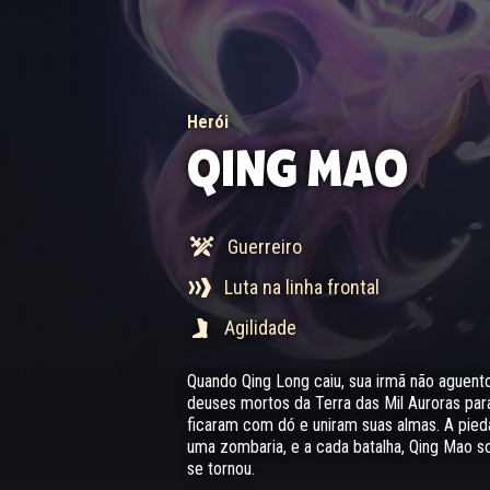
Herói
QING MAO
Guerreiro
Luta na linha frontal
Agilidade
Quando Qing Long caiu, sua irmã não aguento
deuses mortos da Terra das Mil Auroras par
ficaram com dó e uniram suas almas. A pie
uma zombaria, e a cada batalha, Qing Mao so
se tornou.