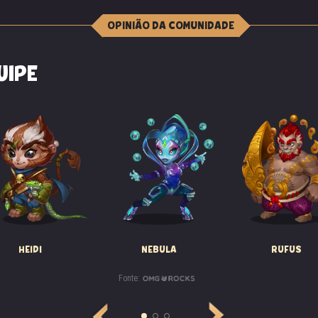
OPINIÃO DA COMUNIDADE
UIPE
ocê é um covarde imundo!
uma mesa onde um jovem estava sentado, curvado. Ele olhou para 
HEIDI
NEBULA
RUFUS
 óculos e depois pareceu se encolher ainda mais.
Fonte:
m da Dinastia Qing. Nosso pai é um grande imperador e você, irmã, 
militar." O jovem suspirou brevemente. “Mas desta vez você escol