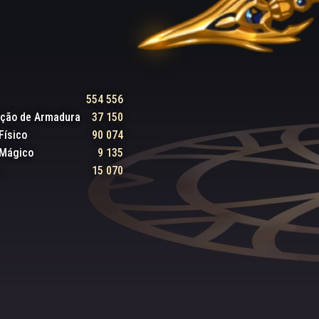
554 556
ação de Armadura
37 150
Físico
90 074
 Mágico
9 135
15 070