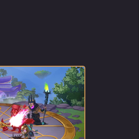
 sido
mente:
.
nto
cês
 mesmo
io."
sco."
do