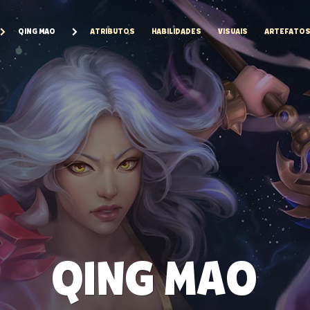
QING MAO
ATRIBUTOS
HABILIDADES
VISUAIS
ARTEFATO
QING MAO