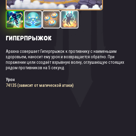
ГИПЕРПРЫЖОК
РОБОТ-ПОДРЫВНИК
МИННОЕ ПОЛЕ
ПЛАЗМЕННЫЙ ВЗРЫВ
Арахна совершает Гиперпрыжок к противнику с наименьшим
Вызывает чудовище, которое врезается в первого встреченного
Арахна активирует минное поле под ближайшими противниками,
Если во время Гиперпрыжка у цели становится меньше 20%
здоровьем, наносит ему урон и возвращается обратно. При
противника, взрывается и оглушает противников на 2 секунды.
нанося им чистый урон.
здоровья, Арахна наносит дополнительный чистый урон.
поражении цели создаёт взрывную волну, оглушающую стоящих
рядом противников на 5 секунд.
Урон от взрыва
Чистый урон
Чистый урон
26148 (зависит от магической атаки)
21357 (зависит от магической атаки)
165652 (зависит от магической атаки)
Урон
74135 (зависит от магической атаки)