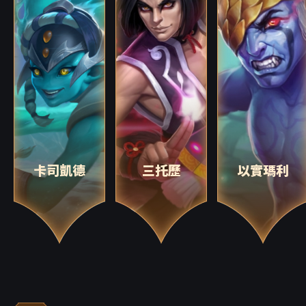
卡司凱德
三托歷
以實瑪利