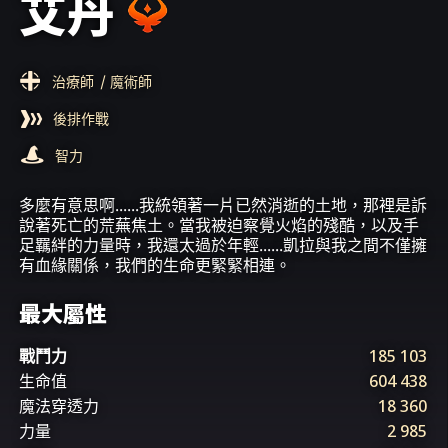
艾丹
治療師
/ 魔術師
後排作戰
智力
多麼有意思啊......我統領著一片已然消逝的土地，那裡是訴
說著死亡的荒蕪焦土。當我被迫察覺火焰的殘酷，以及手
足羈絆的力量時，我還太過於年輕......凱拉與我之間不僅擁
有血緣關係，我們的生命更緊緊相連。
最大屬性
戰鬥力
185 103
生命值
604 438
魔法穿透力
18 360
力量
2 985