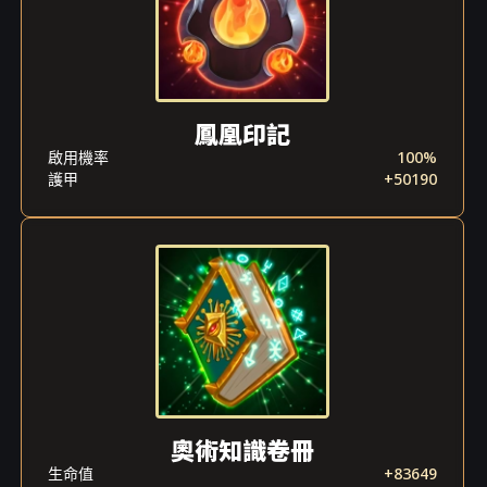
鳳凰印記
啟用機率
100%
護甲
+50190
奧術知識卷冊
生命值
+83649