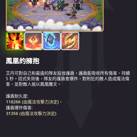
鳳凰的擁抱
烈焰焚燒
內在火焰
火焰羈絆
艾丹可對自己和最遠的隊友投放護盾，護盾能吸收所有傷害，持續
對距離最近且尚未被施加雕文的敵人施以鳳凰雕文。要是所有敵人
艾丹可釋放火浪，治療除了自己以外的所有隊友。在戰鬥開始後，
與距離最遠的隊友建立羈絆，或與凱拉建立羈絆（如果她在隊伍
5 秒。招式失效後，隊友的護盾會爆炸，對附近的敵人造成魔法傷
身上都有鳳凰雕文，艾丹可打擊最近的敵人，引燃火花，對目標附
他還會每2秒恢復一次生命值，強化下一波治療火浪。火浪的效果
內）。建立羈絆後，隊友將會成為「鳳凰的擁抱」的目標。英雄將
害，並對敵人施以鳳凰雕文。
近的敵人造成魔法傷害。鳳凰雕文可燒傷敵人，持續施加6秒的純
會隨艾丹生命值的恢復量多寡而變化，一旦艾丹的生命值降至低於
能共享生命值，把所有治療和傷害傳給彼此，還將獲得與其普通護
傷害。
30%，他將會自燃，讓生命值翻倍。待生命值升至高於60%後，便
甲和魔法防禦力屬性相應的加成。羈絆可在戰鬥開始時建立，於英
將停止燃燒。
雄死亡時結束。
護盾耐久度:
鳳凰雕文會每1秒造成9124 (由魔法攻擊力決定)一次純傷害。 火花
118266 (由魔法攻擊力決定)，
火浪對每位隊友的基礎治療量:
護甲和魔法防禦力加成:
護盾爆炸傷害:
會對燃燒目標周圍的所有敵人造成66283 (由魔法攻擊力決定)傷
7307 (由魔法攻擊力決定)，
10%
31356 (由魔法攻擊力決定)
害。:
艾丹每2秒的生命值恢復量:
9731 (由魔法攻擊力決定)。