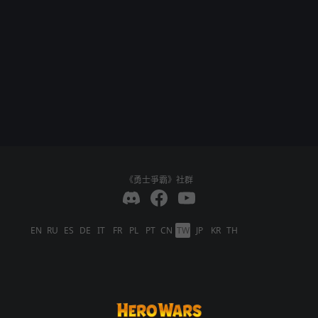
《勇士爭霸》社群
EN
RU
ES
DE
IT
FR
PL
PT
CN
TW
JP
KR
TH