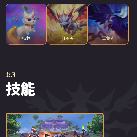
梅林
阿不思
霍魯斯
艾丹
技能