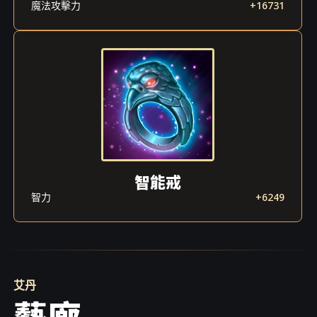
魔法攻擊力
+16731
智能戒
智力
+6249
艾丹
藝廊