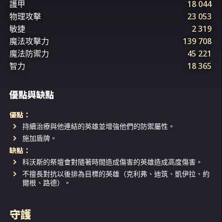
護甲
18 044
物理攻擊
23 053
敏捷
2 319
魔法攻擊力
139 708
魔法防禦力
45 221
智力
18 365
優點與缺點
優點：
持續治療與他連結的英雄並增強他們的防禦屬性。
施加盾牌。
缺點：
科沃斯的祭壇會對隨著時間造成傷害的英雄造成高度傷害。
不擅長對抗以後排為目標的英雄（克利弗、迪筑、凱伊拉、約
爾根、路德）。
守護