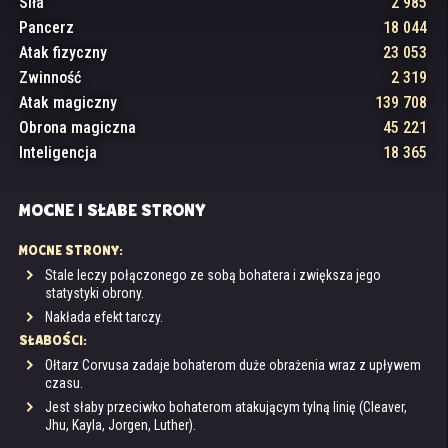
Siła
2 985
Pancerz
18 044
Atak fizyczny
23 053
Zwinność
2 319
Atak magiczny
139 708
Obrona magiczna
45 221
Inteligencja
18 365
MOCNE I SŁABE STRONY
MOCNE STRONY:
Stale leczy połączonego ze sobą bohatera i zwiększa jego
statystyki obrony.
Nakłada efekt tarczy.
SŁABOŚCI:
Ołtarz Corvusa zadaje bohaterom duże obrażenia wraz z upływem
czasu.
Jest słaby przeciwko bohaterom atakującym tylną linię (Cleaver,
Jhu, Kayla, Jorgen, Luther).