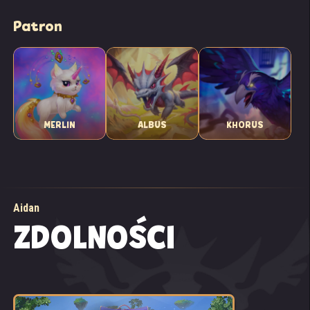
Patron
MERLIN
ALBUS
KHORUS
Aidan
ZDOLNOŚCI