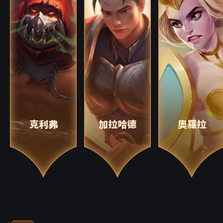
克利弗
加拉哈德
奧羅拉