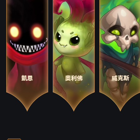
凱恩
奧利佛
威克斯