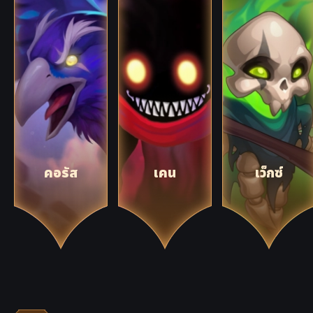
คอรัส
เคน
เว็กซ์