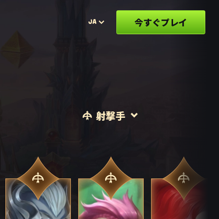
今すぐプレイ
JA
射撃手