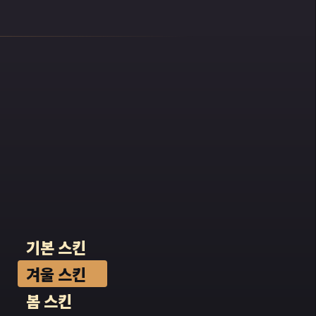
여자
주기는
시작했
었으
했습니
이 없
사태를
폭스
어났고
무기는
고 생
를 흔
한 괴
 그리
기본 스킨
겨울 스킨
 아이
봄 스킨
은 주