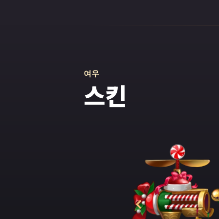
충격적인 행동으로
들도 이런 폭스를
커녕, 오히려 어
습니다. 왜 그런
니까요. 폭스는 
다. 하지만 불행
었습니다. 결국 
여우
일으키고 산 트롤
스킨
의 여동생 애니의
항상 이목의 중심
남성의 전유물인데
각하여 무기 제작
어느 날 밤, 무
들어 깨웠습니다.
물이 마을을 짓밟
고 실제로도 그랬
거리는 울음소리
들을 보호하려고 