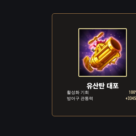
작업실을 박차고 
폭스는 능숙한 손
은 가루를 장전하
간에 치명상을 입
여잡고 비틀대다가
엄청난 진동이 침
때문에 쉴 새 없
힘든 광경이 들어
져 있었고, 그 
꾸는 것으로 생각
유산탄 대포
폭스가 만든 강력
활성화 기회
100
방어구 관통력
+334
어갔습니다. 황제
합류시켰습니다. 