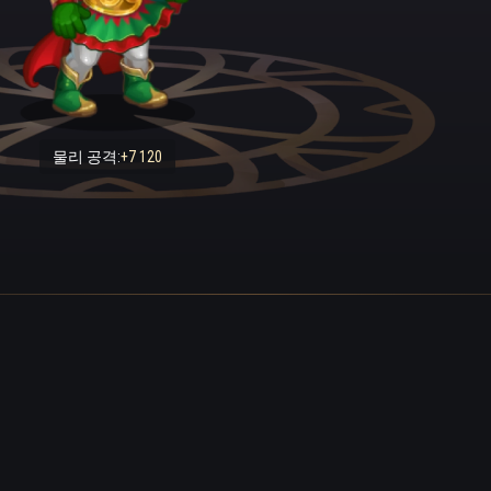
습니다. 옆방에서 자신이 새로 제작한 소음 차단 귀마개를 낀
도 모른 채 평화롭게 코를 골고 있다는 사실도 머리에 들어오
 폭발하더니, 끔찍한 굉음과 함께 나무들이 쓰러졌습니다. 
소중한 물건만 챙겨 서둘러 집에서 대피했고, 벌써 남겨진 물건
 사람들도 보였습니다. 반면에 폭스는 부드러운 휘파람으로 
물리 공격:
+7 120
며 작업실로 향하는 계단을 차분히 내려갔습니다. 귀가 먹먹
었고, 거대한 괴물이 세 블록 떨어진 곳의 집을 깔아뭉개버
구름이 온 동네에 내리깔리자 천둥 같은 괴물의 발소리가 더욱 
다.
여행 중인 애니는 살짝 몸부림을 치고는 달콤하게 입맛을 다
웠습니다. 깊은 잠에 빠진 소녀의 귀마개는 아주 작은 소리
다.
장갑을 끼고 무거운 양동이를 집어 들더니 수상한 검은 가루를
 길 건너편에서는 괴물이 애니가 정성스레 제작한 가스관을 
가 순식간에 불길에 휩싸였습니다. “이 괴물 녀석이 매를 버네.
자, 어두운 구석에 숨겨두었던 이상한 장치가 모습을 드러냈