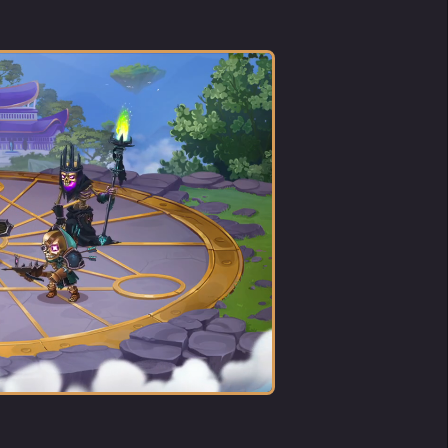
하고
계속
 않으
어요?
축에 들
적이고