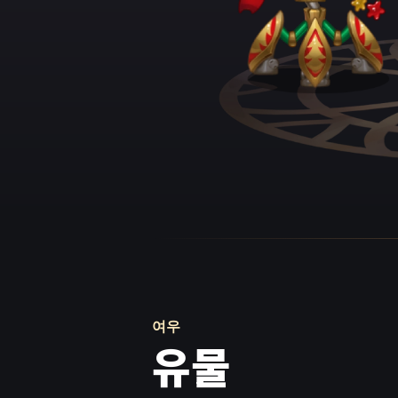
먹에 힘이 들어갔
생 애니가 아무것
았죠.
거리에서 무언가가
들은 각자 가장 
고 실랑이를 하는
의 유행가를 부르
음이 밤하늘을 찢
다. 짙은 먼지 
시하게 들렸습니
여전히 꿈나라를 
반대편으로 돌아누
놓치지 않았습니
그 사이 폭스는 
여우
득 퍼담았습니다.
유물
렸는지, 집 한 채
가 시트를 걷어내
다.