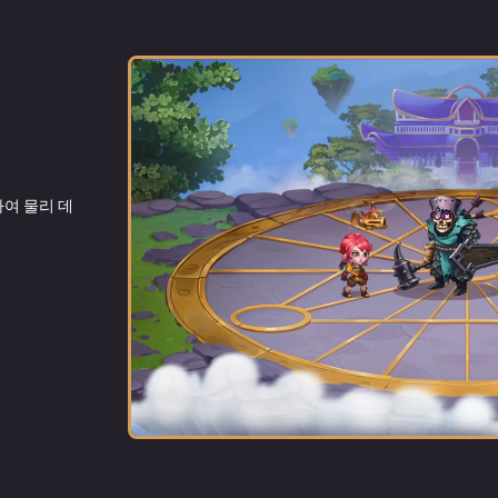
여 물리 데
처의 히어로
 대상을 기절
 앞줄에 있는
이 낮아집니다
이 낮아집니다
자아이들과는 달랐습니다. 항상 부모님을 긴장하게 하는 산만
기였고, 다른 여자아이들이 좋아하던 바느질과 음악 수업도 
부모님도 막내딸이 웨딩드레스를 입은 모습을 보는 날은 오지
아들였습니다. 어느 누가 이런 고집 센 여자와 결혼하려 하겠
가 너무 작고 몸에 털이 많지 않아, 종족의 관점에서 미인인 
 폭스 역시 이를 알고 있었으며, 이를 의식해서인지 더 독선