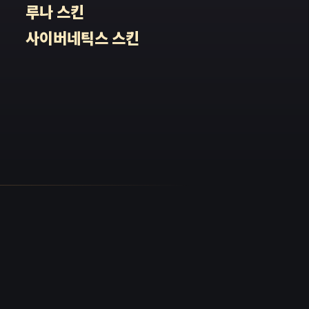
 여동
루나 스킨
지 않
사이버네틱스 스킨
사람
을 두
마을
한 굉
렸습니
무시무
시며
조차
 한가
터뜨
” 폭스
습니