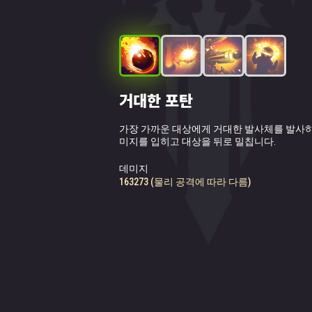
거대한 포탄
연막탄
연속 포격
뇌진탕
가장 가까운 대상에게 거대한 발사체를 발사하
적의 앞줄에 연막탄을 발사하여 6 초 동안 근
가장 가까운 대상을 6번 사격합니다.
패시브 스킬입니다. 거대한 포탄은 5 초 동안
미지를 입히고 대상을 뒤로 밀칩니다.
들을 실명시킵니다. 이제 거대한 포탄 스킬도
시킵니다.
적의 눈을 멀게 합니다.
타격당 데미지
데미지
대상의 레벨이 130보다 높을 경우 기절 확률
19577 (물리 공격에 따라 다름)
대상의 레벨이 130보다 높을 경우 실명 확률
163273 (물리 공격에 따라 다름)
폭스는 다른 여
고집 센 말썽꾸러
빼먹었죠. 결국 
리라는 사실을 받
게다가 폭스는 귀
지도 않았습니다.