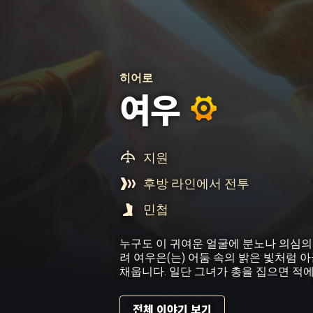
히어로
여우
지원
후방 라인에서 전투
민첩
누구도 이 귀여운 얼굴에 분노나 의심의 
려 여우은(는) 어둠 속의 밝은 빛처럼 
채웁니다. 일단 그녀가 총을 집으면 적
전체 이야기 보기