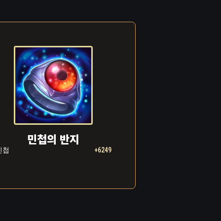
니다.
 검
순식
를 부
 먼지
 믿기
나자빠
꿈을
민첩의 반지
지 들
민첩
+6249
대에
죠!