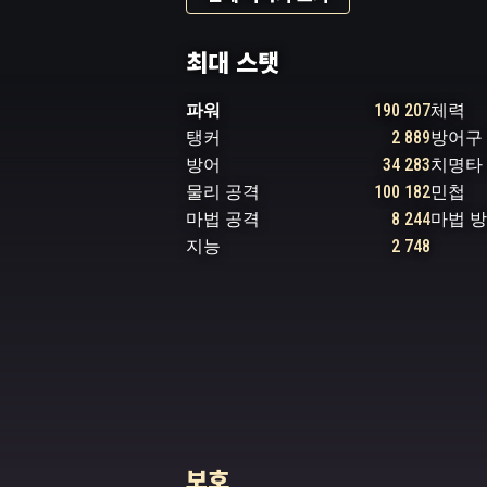
최대 스탯
파워
190 207
체력
탱커
2 889
방어구
방어
34 283
치명타
물리 공격
100 182
민첩
마법 공격
8 244
마법 
지능
2 748
보호