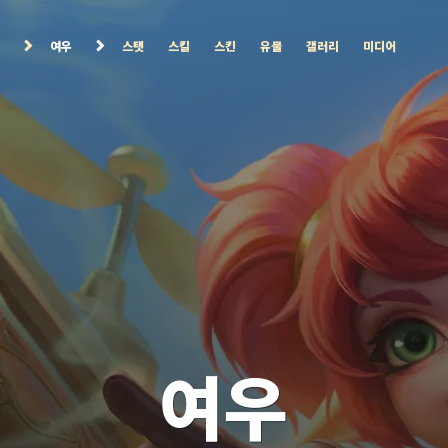
여우
스탯
스킬
스킨
유물
갤러리
미디어
여우