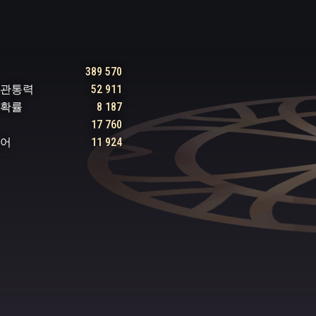
389 570
 관통력
52 911
 확률
8 187
17 760
방어
11 924