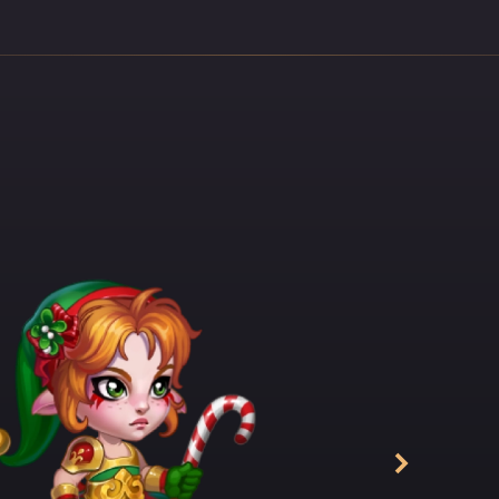
为引起了不少骚动。起初，女性们都嘲笑她，但很快她们开
稽行为非但没有让男性们感到反感，反而为她赢得了一定的
因为没人能像这个淘气的女孩那样擅使武器。她亲自设计并
火药武器和自行火炮。遗憾的是，由于福克斯的家乡七个多
争，人们发现她的发明唯一的用途就是在花园里喷洒杀虫剂
的巨魔。更重要的是，福克斯的武器从来不像她姐姐安妮的
各方面都胜过福克斯，总是抢尽风头。当然，除了制造武器
交道，认为武器制造完全是男性的领域——更别说在没有战
根本毫无意义。至少，就目前而言是这样的……
的雷鸣声与烧焦的气味将整座城市从宁静的沉睡中惊醒。有
道，仿佛有只巨大的野兽正在践踏城市，碾碎所过之处的一
如此。
地四处奔逃，街道上到处都是哭声与叫喊声，母亲们急着保
斯只是站在窗前，紧握着她的小拳头。她根本没有想到，姐
详地打着呼噜，由于她新设计的隔音耳塞，她什么也没听到
爆炸，几棵树轰然倒塌，发出可怕的破裂声。人们带着最值
其他人则已经在争夺遗留的东西。另一方面，福克斯平静地