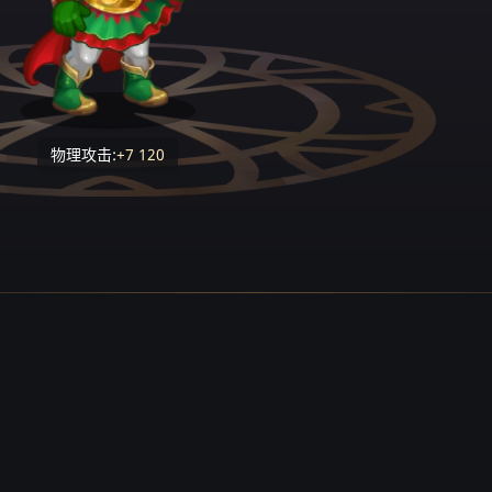
作室，轻声哼着当地流行的小调。震耳欲聋的轰鸣声回荡在
的一座房子在巨型怪物的重压下应声倒塌。浓浓的尘烟笼罩
兽雷鸣般的脚步声显得更加骇人。
，她伸了个懒腰，甜甜地咂了咂嘴，然后翻过身去。耳塞紧
，防止哪怕最轻微的噪音打扰她的睡眠。
物理攻击:
+7 120
斯戴上手套，抓起一只沉重的桶，舀了一大勺奇怪的黑火药
煤气管道遭到怪物破坏，导致路对面的房子顿时燃起了大火。
，”福克斯一边想着，一边扯掉黑暗角落里藏着的一个奇怪装
孩从工作室走出来时，脸颊上扑面而来的是怪物灼热的气息
作，将黑火药装进她最新的超重型大炮——风暴破坏者，然
裂怪物的皮肤，它发出一声可怕的尖叫声，短短几秒钟就受
着巨大的肚子，摇摇晃晃，最后重重地摔倒在了姐妹俩心爱
被扬起的尘埃弄得不住地打喷嚏，剧烈晃动的床更是让她不
，透过半闭着的眼皮，看到了一副难以置信的景象: 她的家乡
大的怪物躺在街道上，外面挤满了欢呼雀跃的民众。她相信