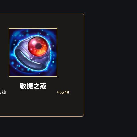
英格瓦
勇敢的
敏捷之戒
敏捷
+6249