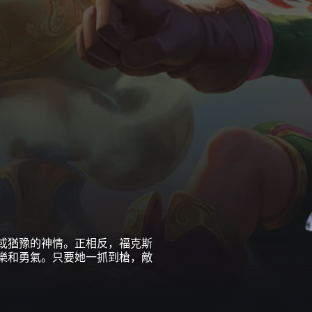
或猶豫的神情。正相反，福克斯
樂和勇氣。只要她一抓到槍，敵