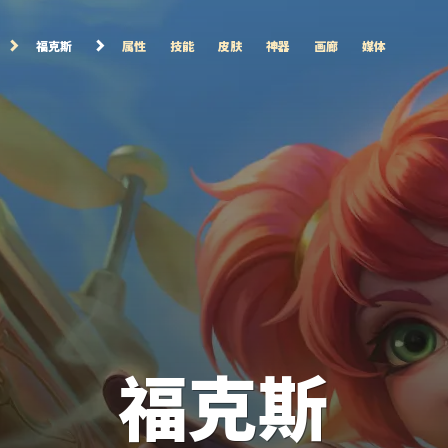
福克斯
属性
技能
皮肤
神器
画廊
媒体
福克斯