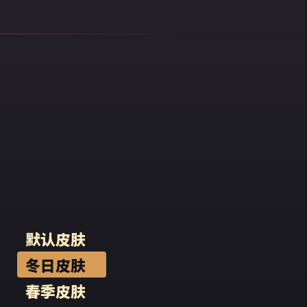
始注意
尊重与
制作了
世纪以
、引发
设备那
。她原
争的情
节奏的
切。事
护自己
姐安妮
默认皮肤
。
冬日皮肤
钱的东
春季皮肤
走下楼