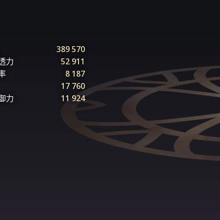
389 570
透力
52 911
率
8 187
17 760
御力
11 924