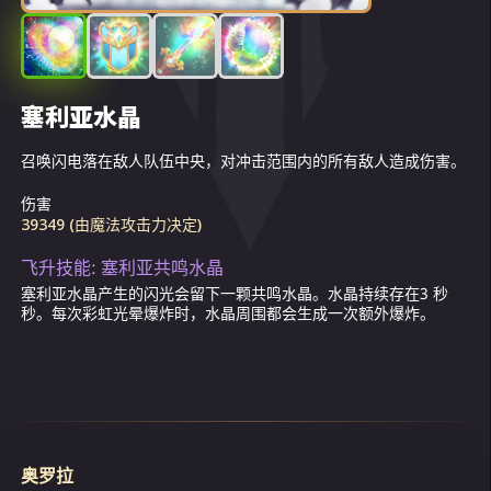
战士难以置信的战斗热情吓坏了。那么，如果
有更多像她这样的人呢？他们又能做些什么
呢？但人力有穷时，当奥罗拉的力量开始衰退
时，她被一把毒刃所伤，陷入了昏迷。
塞利亚水晶
水银泻地攻击
刺眼光束
彩虹光晕
而当她再次醒来时，她发现自己已被囚禁在了
敌人的老巢里。可怕的生物与无情的拷问者日
召唤闪电落在敌人队伍中央，对冲击范围内的所有敌人造成伤害。
眩晕附近的目标并造成伤害。（如果目标的等级高于130级，则眩
发射闪光，对路线上的所有敌人造成伤害。
被动技能。护盾可吸收部分的魔法伤害。在吸收118277 (取决于生
夜折磨着她，企图让她改投新主。但奥罗拉不
晕几率会降低。）
命值)伤害后，护盾爆炸并对附近的敌人造成相当于护盾吸收量的
肯屈服，自始至终坚定地保持沉默。最终，她
伤害。
伤害
伤害
伤害
被判处在所有混沌指挥官的见证下执行死刑。
39349 (由魔法攻击力决定)
31269 (由魔法攻击力决定)
护盾吸收 85% 的魔法伤害
30569 (由魔法攻击力决定)
一大群人聚集在一起，享受着对这位光明精灵
飞升技能: 塞利亚共鸣水晶
的羞辱。当奥罗拉经历了数个小时地狱般的折
飞升技能: 完美彩虹光晕
塞利亚水晶产生的闪光会留下一颗共鸣水晶。水晶持续存在3 秒
磨，即将咽下最后一口气时，突然，真正的奇
秒。每次彩虹光晕爆炸时，水晶周围都会生成一次额外爆炸。
彩虹光晕护盾可吸收奥罗拉所闪避伤害的25%。
迹发生了。
整个区域都淹没在了难以置信的万丈光芒之
中，让混沌仆从目眩不已。当光芒褪去后，奥
罗拉发现自己躺在了地上。她身上所有的伤口
与伤疤都已痊愈，双手和脸庞之上闪烁着七彩
的光芒。“我还活着！难道这是女神亲自赠予的
奥罗拉