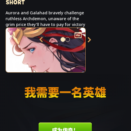
SHORT
Aurora and Galahad bravely challenge
ruthless Archdemon, unaware of the
grim price they'll have to pay for victory
KEIRA — RAGING BLADES
我需要一名英雄
Aurora is helping stop Morth Chrone in
Chapter 4
成为传奇！