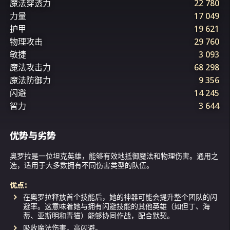
魔法穿透力
22 780
力量
17 049
护甲
19 621
物理攻击
29 760
敏捷
3 093
魔法攻击力
68 298
魔法防御力
9 356
闪避
14 245
智力
3 644
优势与劣势
奥罗拉是一位坦克英雄，能够有效地抵御魔法和物理伤害。通用之
选，适用于大多数拥有不同伤害类型的队伍。
优点：
在奥罗拉释放首个技能后，她的神器可能会提升整个团队的闪
避率。这意味着她与拥有闪避技能的其他英雄（如但丁、海
蒂、亚斯明和青猫）能够协同作战，配合默契。
吸收魔法伤害，高闪避。