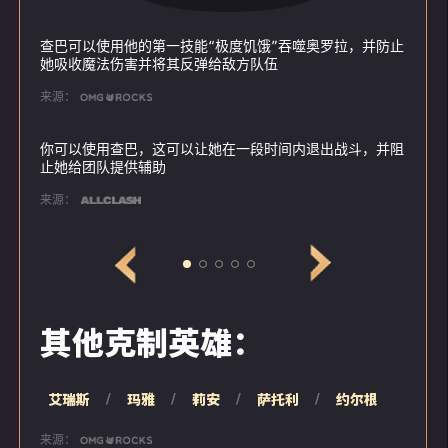
查巴可以使用他的第一技能“极度饥饿”吞噬奥罗拉，并防止
她吸收魔法伤害并将其反弹给敌方队伍
来源：
你可以使用查巴，这可以让她在一段时间内退出战斗，并阻
止她给团队提供辅助
来源：
位于圣河河畔的里弗萨，不仅因其美丽而闻
其他克制英雄：
名，而且其坚不可摧之名也人尽皆知。黑暗精
灵曾多次尝试夺取其光明同胞的这座家园，但
始终未得寸功。
艾瑞斯
玛雅
莉安
萨托利
约尔根
孩提时代，奥罗拉看着家乡惨遭围攻，梦想着
有能力帮助自己的族人；随着时间推移，这个
来源：