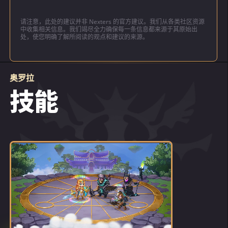
愿望逐渐变成了将自己训练成一名战士的坚定
决心。然而，她有钱有势的父母却难以理解她
请注意，此处的建议并非 Nexters 的官方建议。我们从各类社区资源
的军事野心。堂堂一名出身富贵人家的美丽精
中收集相关信息。我们竭尽全力确保每一条信息都来源于其原始出
处，使您明确了解所阅读的观点和建议的来源。
灵，理应去学习建筑与音乐，为何非要去战斗
呢！但奥罗拉的欲望之火燃烧得太过猛烈: 她离
家出走，踏上了寻找自己命运的道路。女孩随
即发现自己可以帮得上周围的聚居地，并很快
奥罗拉
加入了哈伦的军队，成为了一名普通的步兵。
技能
艰苦的训练、持久的战斗、新的伤疤、执勤时
的不眠之夜、男性战友的嘲笑——奥罗拉为了
自己的使命可以忍受一切。只有偶尔，当女孩
的心变得难以承受的沉重时，她才会默默地向
自己的守护神——女神特玛莉，祈祷。
一天早上，她收到了来自里弗萨的一条让人不
安的消息: 倒向黑暗阵营的精灵叛徒为混沌使者
打开了大门。奥罗拉当即马不停蹄地回了家。
与混沌仆从的战斗让人筋疲力尽，但她却一次
又一次地取得了胜利。她的敌人也纷纷被这位