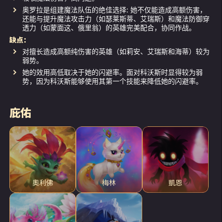
奥罗拉是组建魔法队伍的绝佳选择: 她不仅能造成高额伤害，
还能与提升魔法攻击力（如瑟莱斯蒂、艾瑞斯）和魔法防御穿
透力（如蒙面这、俄里翁）的英雄完美配合，协同作战。
缺点：
对擅长造成高额纯伤害的英雄（如莉安、艾瑞斯和海蒂）较为
弱势。
她的效用高低取决于她的闪避率。面对科沃斯时显得较为弱
势，因为科沃斯能够使用其第一个技能来降低她的闪避率。
庇佑
奧利佛
梅林
凱恩