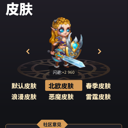
恩赐？”女孩心想着，渐渐回过神来。她没有白
皮肤
白遭受痛苦: 凭借着特玛莉的恩赐，奥罗拉成为
了一名圣骑士。听到精灵的战斗呐喊，敌人四
散奔逃，在慌乱中自相残杀。于是，奥罗拉拯
救了里弗萨，实现了自己儿时的梦想，成为了
人民无畏的捍卫者。
闪避:
+2 960
默认皮肤
北欧皮肤
春季皮肤
浪漫皮肤
恶魔皮肤
雷霆皮肤
社区意见