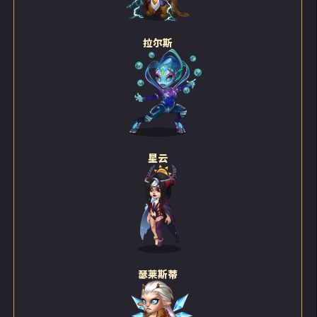
拉尔斯
星云
瑟莱斯蒂