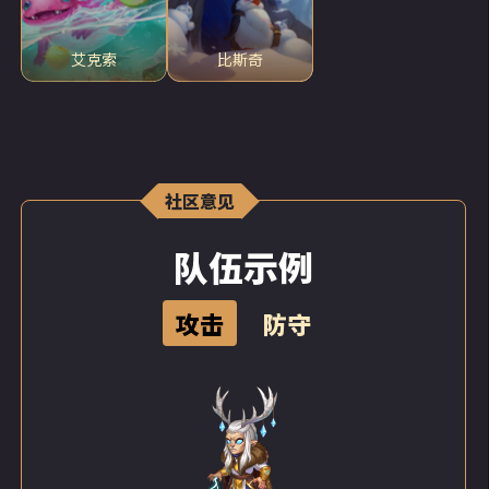
艾克索
比斯奇
社区意见
队伍示例
攻击
防守