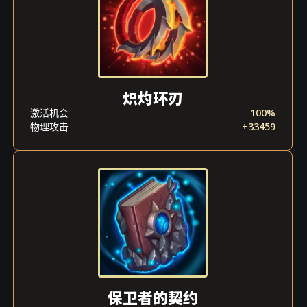
炽灼环刃
激活机会
100%
物理攻击
+33459
保卫者的契约