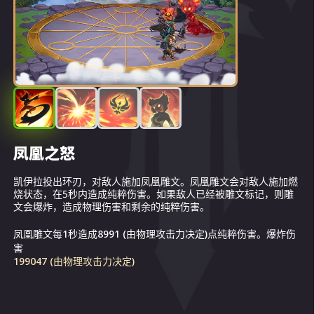
凤凰之怒
奔流火花
烈火肆虐
过热
凯伊拉投出环刃，对敌人施加凤凰雕文。凤凰雕文会对敌人施加燃
凯拉的基础攻击会以携带凤凰雕文的敌人为目标，向其释放火花，
如果凯拉的生命值超过60%，则会跃向距离最远的敌人身后并点燃
在凯伊拉停止燃烧后，她会进入过热状态。在过热状态下，自身会
烧状态，在5秒内造成纯粹伤害。如果敌人已经被雕文标记，则雕
并对附近敌人造成物理伤害。
自己。在此状态下，凯拉每秒会损失2%的最大生命值，同时基础
获得额外护甲和魔法防御力。
文会爆炸，造成物理伤害和剩余的纯粹伤害。
攻击会施加或刷新凤凰雕文。当凯拉的生命值下降至30%以下时，
她会停止燃烧并跃回队友身边。
火花对燃烧目标周围的所有敌人造成150192 (由物理攻击力决定)
护甲加成
凤凰雕文每1秒造成8991 (由物理攻击力决定)点纯粹伤害。爆炸伤
36248 (由物理攻击力决定)。
点伤害。
如果目标等级高于130级，则对其施加或刷新凤凰雕文的几率降
害
魔法防御力加成
低。
199047 (由物理攻击力决定)
36248 (由物理攻击力决定)