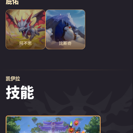
庇佑
阿不思
比斯奇
凯伊拉
技能