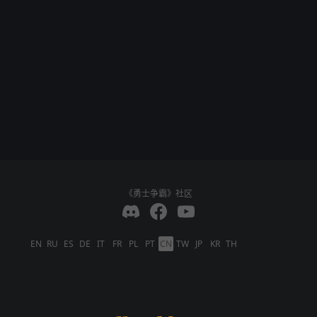
《勇士争霸》社区
EN
RU
ES
DE
IT
FR
PL
PT
CN
TW
JP
KR
TH