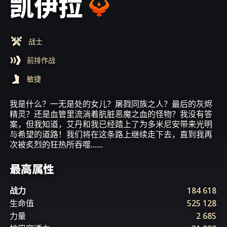
凯伊拉
战士
前排作战
敏捷
我是什么？一无是处的女儿？屠戮同族之人？最后的灰烬
精灵？还是血管里流淌着肮脏恶魔之血的怪物？我没有答
案，但我知道，艾丹和我已经踏上了为多米尼安带来光明
与希望的道路！我们将在这条路上继续走下去，直到我再
次被炙烈的狂热所吞噬......
最高属性
战力
184 618
生命值
525 128
力量
2 685