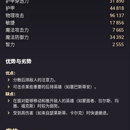
护甲穿透力
31 890
护甲
44 818
物理攻击
96 137
敏捷
17 856
魔法攻击力
7 665
魔法防御力
34 392
智力
2 555
优势与劣势
优点：
分散后排敌人的注意力。
可击杀某些重要的后排英雄（如塞巴斯蒂安）。
缺点：
在面对能够移动和推开敌人的英雄（如蒙面者、拉尔斯、玛
雅、福克斯）时较为弱势。
受到高伤害（如来自瑟莱斯蒂、卡尔克）时快速撤退。