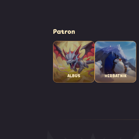
Patron
ALBUS
HERBATNIK