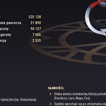
e
525 128
anie pancerza
31 890
zyczny
96 137
agiczny
7 665
ncja
2 555
SŁABOŚCI:
Słaba wobec bohaterów, którzy potra
(Faceless, Lars, Maya, Fox).
lnej linii (np. Sebastiana).
Szybko wycofuje się po otrzymaniu duż