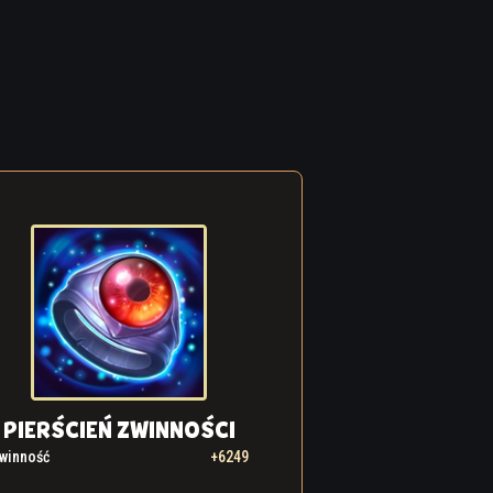
PIERŚCIEŃ ZWINNOŚCI
winność
+6249