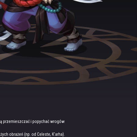
fią przemieszczać i popychać wrogów
ych obrażeń (np. od Celeste, K’arha).