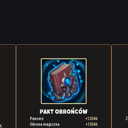
PAKT OBROŃCÓW
Pancerz
+12546
Z
Obrona magiczna
+12546
%