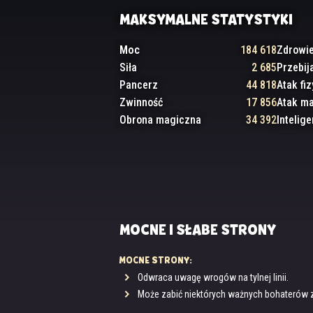
MAKSYMALNE STATYSTYKI
Moc
184 618
Zdrowi
Siła
2 685
Przebij
Pancerz
44 818
Atak fi
Zwinność
17 856
Atak m
Obrona magiczna
34 392
Intelige
MOCNE I SŁABE STRONY
MOCNE STRONY:
Odwraca uwagę wrogów na tylnej linii.
Może zabić niektórych ważnych bohaterów z ty