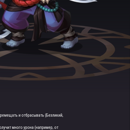
еремещать и отбрасывать (Безликий,
олучит много урона (например, от