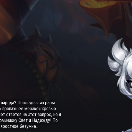
о народа? Последняя из расы
зь пропахшее мерзкой кровью
т ответов на этот вопрос, но я
Доминиону Свет и Надежду! По
 яростное безумие...