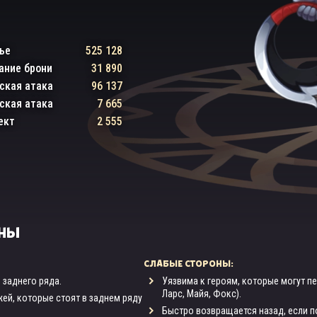
ье
525 128
ание брони
31 890
ская атака
96 137
ская атака
7 665
ект
2 555
ОНЫ
СЛАБЫЕ СТОРОНЫ:
 заднего ряда.
Уязвима к героям, которые могут п
Ларс, Майя, Фокс).
ей, которые стоят в заднем ряду
Быстро возвращается назад, если п