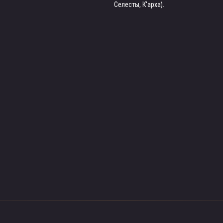
Селесты, К'арха).