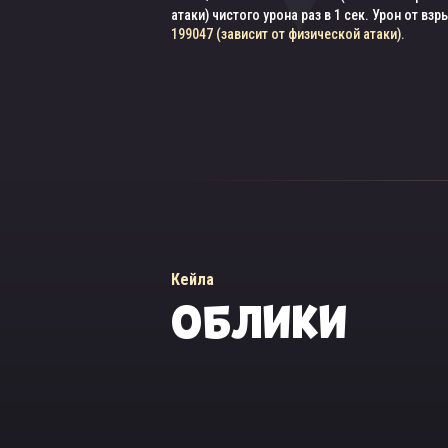
Шанс наложения и обновления Знака Феникс
атаки) чистого урона раз в 1 сек. Урон от взр
снижается, если уровень цели выше 130.
199047 (зависит от физической атаки).
Кейла
ОБЛИКИ